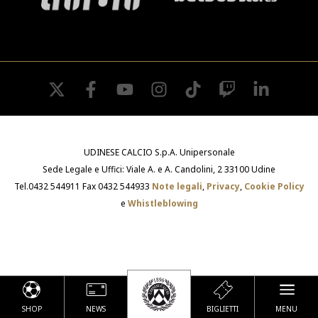
SHOP
Cattedra Universidad Europea
Esports
PHOTOGALLERY
twitter
facebook
youtube
instagram
tiktok
twitch
linkedin
UDINESE CALCIO S.p.A. Unipersonale
Sede Legale e Uffici: Viale A. e A. Candolini, 2 33100 Udine
Tel.0432 544911 Fax 0432 544933
Note legali
,
Privacy
,
Cookie Policy
e
Whistleblowing
SHOP
NEWS
BIGLIETTI
MENU