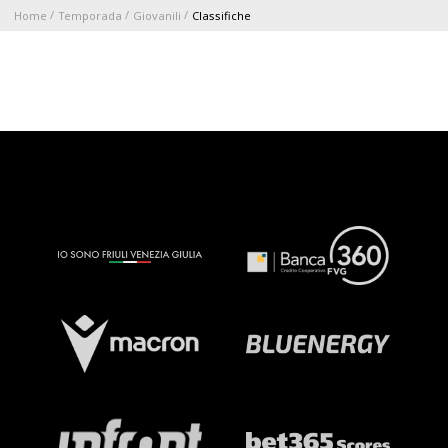
Home
Temporada
Giovanili
Classifiche
ABBONAMENTI
1896 MEMBERSHIP PROGRAM
TEMPORADA
CLUB
Serie A
BLUENERGY STADIUM
Coppa Italia
MEETING CENTER
PATROCINADORES
Calendari e Risultati
Classifiche
SQUADRE