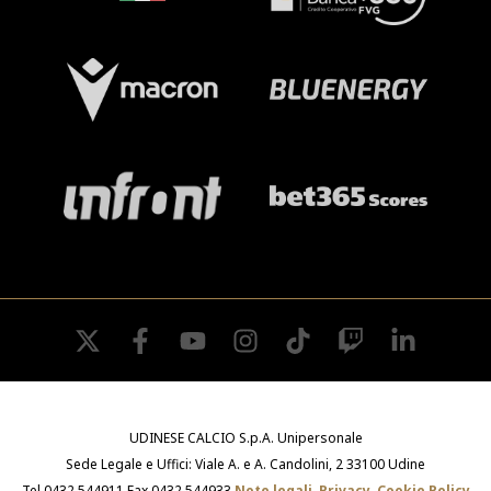
twitter
facebook
youtube
instagram
tiktok
twitch
linkedin
UDINESE CALCIO S.p.A. Unipersonale
Sede Legale e Uffici: Viale A. e A. Candolini, 2 33100 Udine
Tel.0432 544911 Fax 0432 544933
Note legali
,
Privacy
,
Cookie Policy