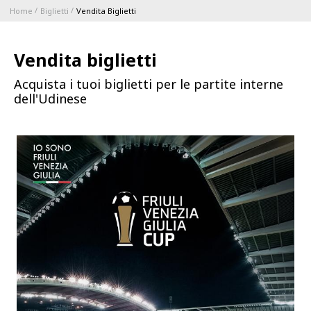
Home
Biglietti
Vendita Biglietti
ABBONAMENTI
Vendita biglietti
1896 MEMBERSHIP PROGRAM
Acquista i tuoi biglietti per le partite interne
dell'Udinese
STAGIONE
CLUB
Serie A
BLUENERGY STADIUM
Coppa Italia
MEETING CENTER
SPONSOR
Calendari e Risultati
Classifiche
SQUADRE