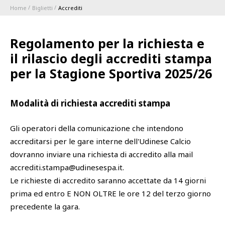
Home
Biglietti
Accrediti
ABBONAMENTI
Regolamento per la richiesta e
1896 MEMBERSHIP PROGRAM
il rilascio degli accrediti stampa
per la Stagione Sportiva 2025/26
STAGIONE
Modalità di richiesta accrediti stampa
CLUB
Gli operatori della comunicazione che intendono
Serie A
BLUENERGY STADIUM
accreditarsi per le gare interne dell'Udinese Calcio
Coppa Italia
dovranno inviare una richiesta di accredito alla mail
MEETING CENTER
accrediti.stampa@udinesespa.it.
Le richieste di accredito saranno accettate da 14 giorni
SPONSOR
prima ed entro E NON OLTRE le ore 12 del terzo giorno
Calendari e Risultati
precedente la gara.
Classifiche
SQUADRE