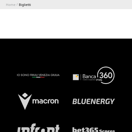
Home
Biglietti
ABBONAMENTI
1896 MEMBERSHIP PROGRAM
STAGIONE
CLUB
Serie A
BLUENERGY STADIUM
Coppa Italia
MEETING CENTER
SPONSOR
Calendari e Risultati
Classifiche
SQUADRE