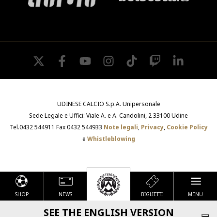
SHOP
Academy
Cattedra Universidad Europea
PHOTOGALLERY
Esports
twitter
facebook
youtube
instagram
tiktok
twitch
linkedin
UDINESE CALCIO S.p.A. Unipersonale
Sede Legale e Uffici: Viale A. e A. Candolini, 2 33100 Udine
Tel.0432 544911 Fax 0432 544933
Note legali
,
Privacy
,
Cookie Policy
e
Whistleblowing
SHOP
NEWS
BIGLIETTI
MENU
Le tue preferenze relative alla privacy
SEE THE ENGLISH VERSION
Informativa sulla raccolta