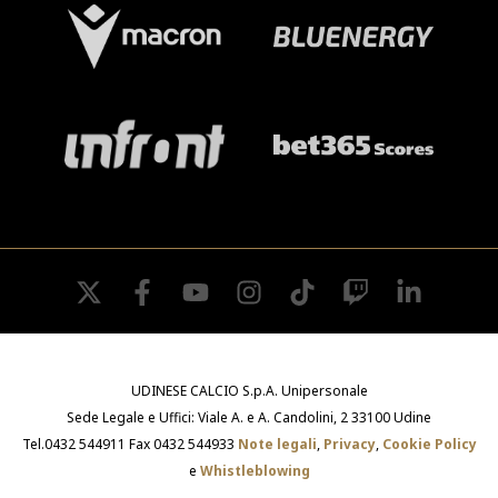
SHOP
Academy
Cattedra Universidad Europea
PHOTOGALLERY
Esports
twitter
facebook
youtube
instagram
tiktok
twitch
linkedin
UDINESE CALCIO S.p.A. Unipersonale
Sede Legale e Uffici: Viale A. e A. Candolini, 2 33100 Udine
Tel.0432 544911 Fax 0432 544933
Note legali
,
Privacy
,
Cookie Policy
e
Whistleblowing