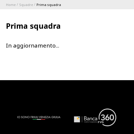
Home
Squadre
Prima squadra
ABBONAMENTI
Prima squadra
1896 MEMBERSHIP PROGRAM
In aggiornamento...
STAGIONE
CLUB
Serie A
BLUENERGY STADIUM
Coppa Italia
MEETING CENTER
SPONSOR
Calendari e Risultati
Classifiche
SQUADRE