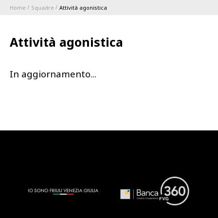
Home
Squadre
Attività agonistica
ABBONAMENTI
Attività agonistica
1896 MEMBERSHIP PROGRAM
In aggiornamento...
STAGIONE
CLUB
Serie A
BLUENERGY STADIUM
Coppa Italia
MEETING CENTER
SPONSOR
Calendari e Risultati
Classifiche
SQUADRE