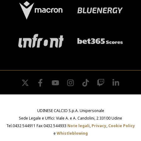
SHOP
Academy
Cattedra Universidad Europea
PHOTOGALLERY
Esports
twitter
facebook
youtube
instagram
tiktok
twitch
linkedin
UDINESE CALCIO S.p.A. Unipersonale
Sede Legale e Uffici: Viale A. e A. Candolini, 2 33100 Udine
Tel.0432 544911 Fax 0432 544933
Note legali
,
Privacy
,
Cookie Policy
e
Whistleblowing