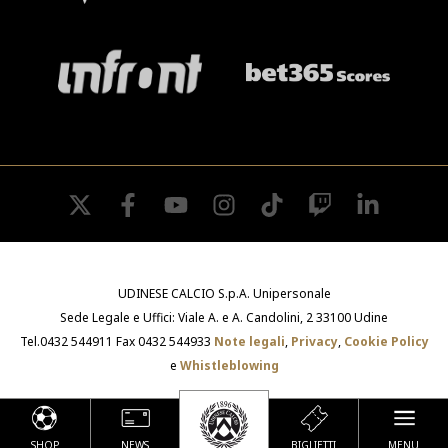
twitter
facebook
youtube
instagram
tiktok
twitch
linkedin
UDINESE CALCIO S.p.A. Unipersonale
Sede Legale e Uffici: Viale A. e A. Candolini, 2 33100 Udine
Tel.0432 544911 Fax 0432 544933
Note legali
,
Privacy
,
Cookie Policy
e
Whistleblowing
SHOP
NEWS
BIGLIETTI
MENU