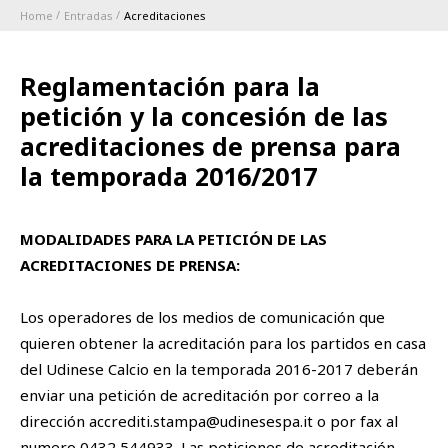
Home
Entradas
Acreditaciones
ABBONAMENTI
Reglamentación para la
1896 MEMBERSHIP PROGRAM
petición y la concesión de las
acreditaciones de prensa para
TEMPORADA
la temporada 2016/2017
CLUB
MODALIDADES PARA LA PETICIÓN DE LAS
Serie A
ACREDITACIONES DE PRENSA:
BLUENERGY STADIUM
Coppa Italia
Los operadores de los medios de comunicación que
MEETING CENTER
quieren obtener la acreditación para los partidos en casa
del Udinese Calcio en la temporada 2016-2017 deberán
PATROCINADORES
Calendari e Risultati
enviar una petición de acreditación por correo a la
Classifiche
dirección accrediti.stampa@udinesespa.it o por fax al
SQUADRE
numero 0432 544933. Las peticiones de acreditación