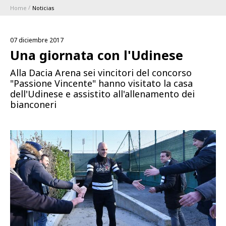
Home
Noticias
ABBONAMENTI
07 diciembre 2017
1896 MEMBERSHIP PROGRAM
Una giornata con l'Udinese
Alla Dacia Arena sei vincitori del concorso
TEMPORADA
"Passione Vincente" hanno visitato la casa
dell'Udinese e assistito all'allenamento dei
bianconeri
CLUB
Serie A
BLUENERGY STADIUM
Coppa Italia
MEETING CENTER
PATROCINADORES
Calendari e Risultati
Classifiche
SQUADRE