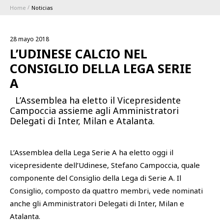
Home
Noticias
ABBONAMENTI
28 mayo 2018
1896 MEMBERSHIP PROGRAM
L’UDINESE CALCIO NEL
CONSIGLIO DELLA LEGA SERIE
TEMPORADA
A
L’Assemblea ha eletto il Vicepresidente
CLUB
Campoccia assieme agli Amministratori
Delegati di Inter, Milan e Atalanta.
Serie A
BLUENERGY STADIUM
Coppa Italia
L’Assemblea della Lega Serie A ha eletto oggi il
MEETING CENTER
vicepresidente dell’Udinese, Stefano Campoccia, quale
componente del Consiglio della Lega di Serie A. Il
PATROCINADORES
Consiglio, composto da quattro membri, vede nominati
Calendari e Risultati
anche gli Amministratori Delegati di Inter, Milan e
Classifiche
SQUADRE
Atalanta.