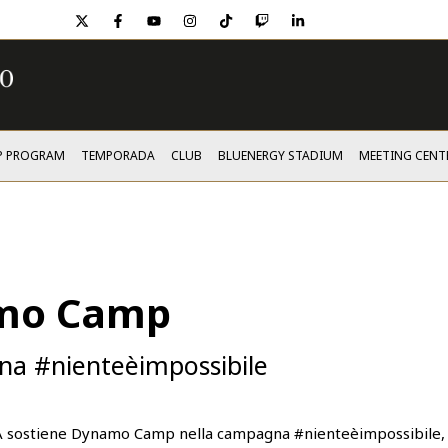
twitter
facebook
youtube
instagram
tiktok
twitch
linkedin
P PROGRAM
TEMPORADA
CLUB
BLUENERGY STADIUM
MEETING CENT
amo Camp
gna #nienteèimpossibile
 A sostiene Dynamo Camp nella campagna #nienteèimpossibile, 