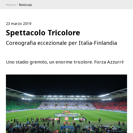
Home
Noticias
ABBONAMENTI
23 marzo 2019
1896 MEMBERSHIP PROGRAM
Spettacolo Tricolore
Coreografia eccezionale per Italia-Finlandia
TEMPORADA
Uno stadio gremito, un enorme tricolore. Forza Azzurri!
CLUB
Serie A
BLUENERGY STADIUM
Coppa Italia
MEETING CENTER
PATROCINADORES
Calendari e Risultati
Classifiche
SQUADRE