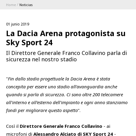
Home
Noticias
ABBONAMENTI
01 junio 2019
1896 MEMBERSHIP PROGRAM
La Dacia Arena protagonista su
Sky Sport 24
TEMPORADA
Il Direttore Generale Franco Collavino parla di
sicurezza nel nostro stadio
CLUB
Serie A
"
Fin dallo stadio progettuale la Dacia Arena è stata
BLUENERGY STADIUM
Coppa Italia
concepita per essere uno stadio all'avanguardia anche
quando si parla di sicurezza. Ci sono oltre 200 telecamere
MEETING CENTER
all'interno e all'esterno dell'impianto e ogni anno stanziamo
fondi per migliorare questo aspetto
".
PATROCINADORES
Calendari e Risultati
Così il
Direttore Generale Franco Collavino
- ai
Classifiche
SQUADRE
microfoni di
Alessandro Alciato di SKY Sport 24
-