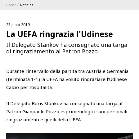
Home
Noticias
ABBONAMENTI
23 junio 2019
1896 MEMBERSHIP PROGRAM
La UEFA ringrazia l'Udinese
Il Delegato Stankov ha consegnato una targa
TEMPORADA
di ringraziamento al Patron Pozzo
CLUB
Durante l'intervallo della partita tra Austria e Germania
(terminata 1-1) la UEFA ha voluto ringraziare l'Udinese
Serie A
BLUENERGY STADIUM
Calcio per l'ospitalità.
Coppa Italia
MEETING CENTER
Il Delegato Boris Stankov ha consegnato una targa al
Patron Gianpaolo Pozzo esprimendogli i suoi personali
PATROCINADORES
ringraziamenti e quelli della UEFA.
Calendari e Risultati
Classifiche
SQUADRE