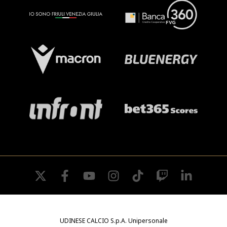
twitter
facebook
youtube
instagram
tiktok
twitch
linkedin
UDINESE CALCIO S.p.A. Unipersonale