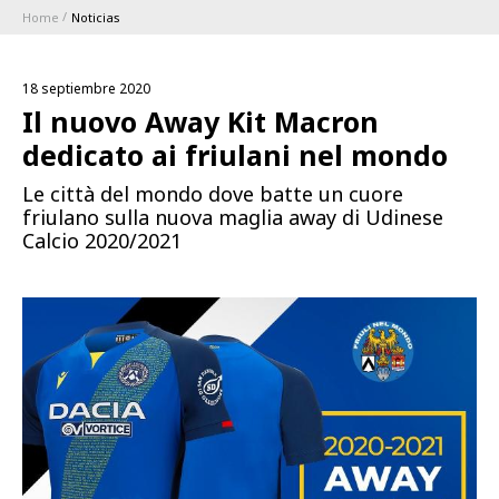
Home
Noticias
ABBONAMENTI
18 septiembre 2020
1896 MEMBERSHIP PROGRAM
Il nuovo Away Kit Macron
dedicato ai friulani nel mondo
TEMPORADA
Le città del mondo dove batte un cuore
friulano sulla nuova maglia away di Udinese
CLUB
Calcio 2020/2021
Serie A
BLUENERGY STADIUM
Coppa Italia
MEETING CENTER
PATROCINADORES
Calendari e Risultati
Classifiche
SQUADRE