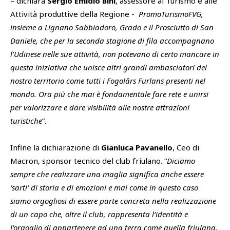
– dichiara
Sergio Emidio Bini
, assessore al Turismo e alle
Attività produttive della Regione -
PromoTurismoFVG,
insieme a Lignano Sabbiadoro, Grado e il Prosciutto di San
Daniele, che per la seconda stagione di fila accompagnano
l'Udinese nelle sue attività, non potevano di certo mancare in
questa iniziativa che unisce altri grandi ambasciatori del
nostro territorio come tutti i Fogolârs Furlans presenti nel
mondo. Ora più che mai è fondamentale fare rete e unirsi
per valorizzare e dare visibilità alle nostre attrazioni
turistiche
”.
Infine la dichiarazione di
Gianluca Pavanello
, Ceo di
Macron, sponsor tecnico del club friulano. “
Diciamo
sempre che realizzare una maglia significa anche essere
‘sarti’ di storia e di emozioni e mai come in questo caso
siamo orgogliosi di essere parte concreta nella realizzazione
di un capo che, oltre il club, rappresenta l’identità e
l’orgoglio di appartenere ad una terra come quella friulana.