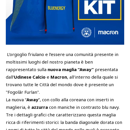
SHOP
Cattedra Universidad Europea
Esports
PHOTOGALLERY
L’orgoglio friulano e l’essere una comunità presente in
moltissimi luoghi del nostro pianeta è ben
rappresentato sulla
nuova maglia “Away”
presentata
dall’
Udinese Calcio
e
Macron
, all’interno della quale si
trovano tutte le Città del mondo dove è presente un
"Fogolâr Furlan".
La nuova “
Away
”, con collo alla coreana con inserti in
maglieria, è
azzurra
con maniche in contrasto blu navy.
Tre i dettagli grafici che caratterizzano questa maglia
ricca di riferimenti storici: la banda diagonale dorata con
i nomi di tutte le città del mondo nelle quali è presente