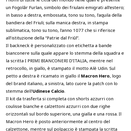
un Fogolâr Furlan, simbolo dei friulani emigrati all’estero;
in basso a destra, embossata, tono su tono, l’aquila della
bandiera del Friuli; sulla manica destra, in stampa
sublimatica, tono su tono, l’anno 1077 che si riferisce
all’istituzione della “Patrie dal Friûl”.
Il backneck è personalizzato con etichetta a bande
bianconere sulla quale appare lo stemma della squadra e
la scritta I PRIMI BIANCONERI D’ITALIA, mentre nel
retrocollo, in giallo, è stampato il motto Alè Udin. Sul
petto a destra è ricamato in giallo il
Macron Hero
, logo
del brand italiano, a sinistra, lato cuore la patch con lo
stemma dell’
Udinese Calcio
.
Il kit da trasferta si completa con shorts azzurri con
coulisse bianche e calzettoni azzurri con due righe
orizzontali sul bordo superiore, una gialla e una rossa. Il
Macron Hero è posto anteriormente al centro del
calzettone, mentre sul polpaccio è stampata la scritta