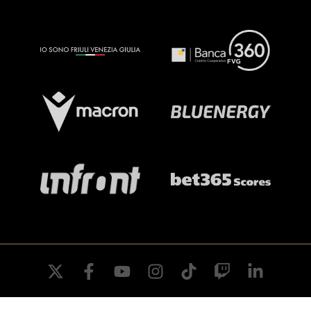
twitter
facebook
youtube
instagram
tiktok
twitch
linkedin