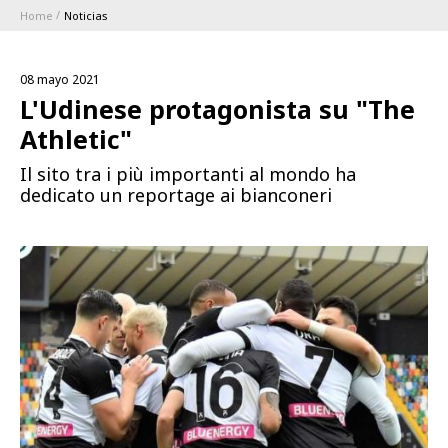
Home
Noticias
ABBONAMENTI
08 mayo 2021
1896 MEMBERSHIP PROGRAM
L'Udinese protagonista su "The
Athletic"
TEMPORADA
Il sito tra i più importanti al mondo ha
dedicato un reportage ai bianconeri
CLUB
Serie A
BLUENERGY STADIUM
Coppa Italia
MEETING CENTER
PATROCINADORES
Calendari e Risultati
Classifiche
SQUADRE