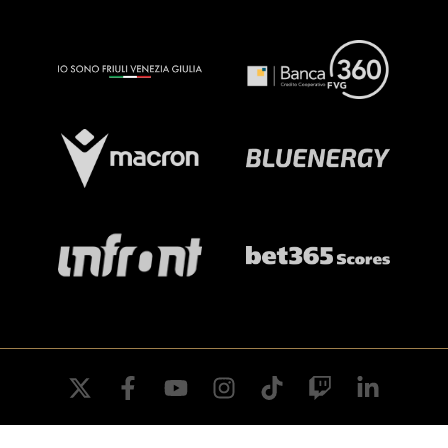
twitter
facebook
youtube
instagram
tiktok
twitch
linkedin