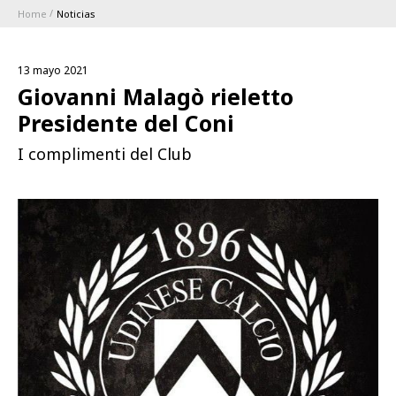
Home
Noticias
ABBONAMENTI
13 mayo 2021
1896 MEMBERSHIP PROGRAM
Giovanni Malagò rieletto
Presidente del Coni
TEMPORADA
I complimenti del Club
CLUB
Serie A
BLUENERGY STADIUM
Coppa Italia
MEETING CENTER
PATROCINADORES
Calendari e Risultati
Classifiche
SQUADRE