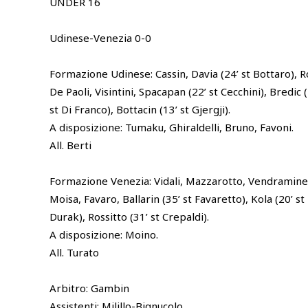
UNDER 16
Udinese-Venezia 0-0
Formazione Udinese: Cassin, Davia (24’ st Bottaro),
De Paoli, Visintini, Spacapan (22’ st Cecchini), Bredic 
st Di Franco), Bottacin (13’ st Gjergji).
A disposizione: Tumaku, Ghiraldelli, Bruno, Favoni.
All. Berti
Formazione Venezia: Vidali, Mazzarotto, Vendraminetto
Moisa, Favaro, Ballarin (35’ st Favaretto), Kola (20’ st
Durak), Rossitto (31’ st Crepaldi).
A disposizione: Moino.
All. Turato
Arbitro: Gambin
Assistenti: Milillo-Bignucolo