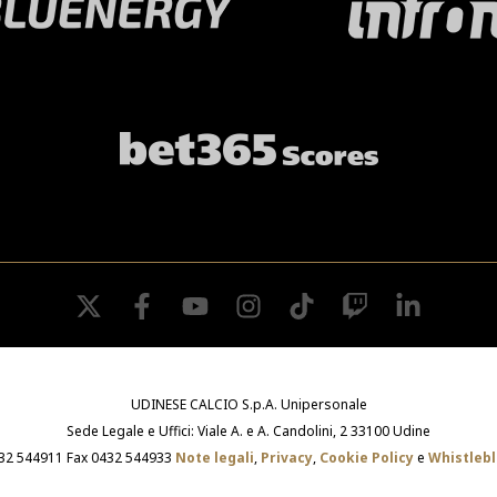
twitter
facebook
youtube
instagram
tiktok
twitch
linkedin
UDINESE CALCIO S.p.A. Unipersonale
Sede Legale e Uffici: Viale A. e A. Candolini, 2 33100 Udine
432 544911 Fax 0432 544933
Note legali
,
Privacy
,
Cookie Policy
e
Whistleb