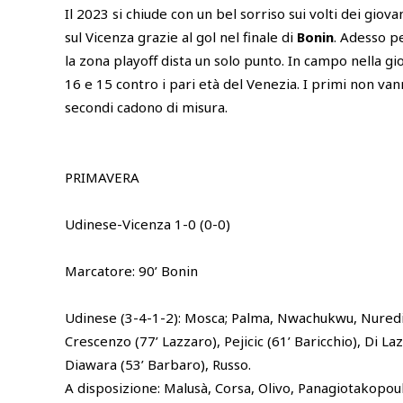
Il 2023 si chiude con un bel sorriso sui volti dei giova
sul Vicenza grazie al gol nel finale di
Bonin
. Adesso pe
la zona playoff dista un solo punto. In campo nella g
16 e 15 contro i pari età del Venezia. I primi non van
secondi cadono di misura.
PRIMAVERA
Udinese-Vicenza 1-0 (0-0)
Marcatore: 90’ Bonin
Udinese (3-4-1-2): Mosca; Palma, Nwachukwu, Nuredin
Crescenzo (77’ Lazzaro), Pejicic (61’ Baricchio), Di La
Diawara (53’ Barbaro), Russo.
A disposizione: Malusà, Corsa, Olivo, Panagiotakopoul