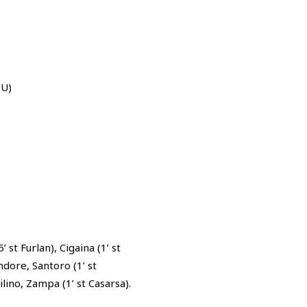
(U)
st Furlan), Cigaina (1’ st
ndore, Santoro (1’ st
ilino, Zampa (1’ st Casarsa).