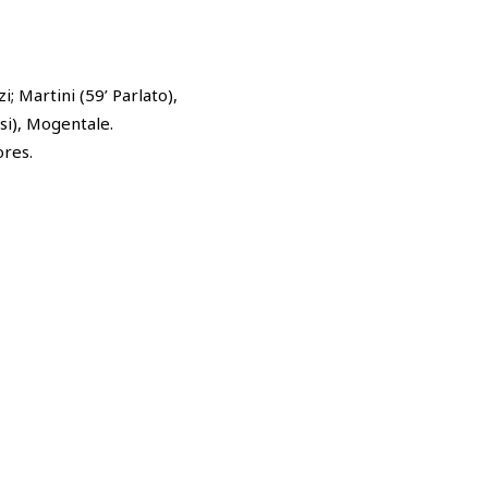
i; Martini (59’ Parlato),
si), Mogentale.
ores.