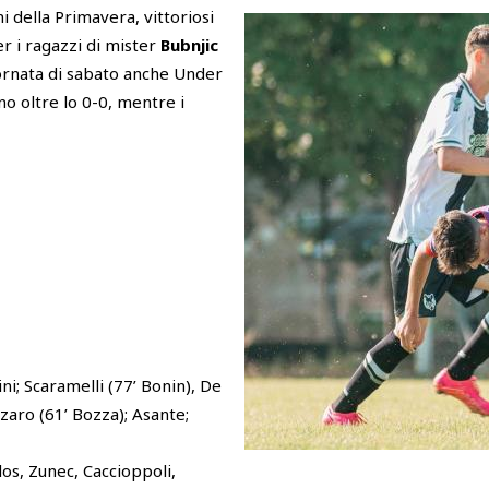
ni della Primavera, vittoriosi
r i ragazzi di mister
Bubnjic
iornata di sabato anche Under
no oltre lo 0-0, mentre i
i; Scaramelli (77’ Bonin), De
zzaro (61’ Bozza); Asante;
os, Zunec, Caccioppoli,