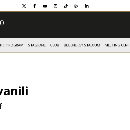
twitter
facebook
youtube
instagram
tiktok
twitch
linkedin
SHIP PROGRAM
STAGIONE
CLUB
BLUENERGY STADIUM
MEETING CENT
vanili
f