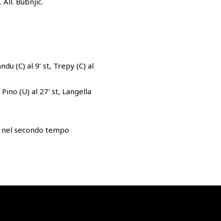
 All. Bubnjic.
ndu (C) al 9’ st, Trepy (C) al
 Pino (U) al 27' st, Langella
o nel secondo tempo