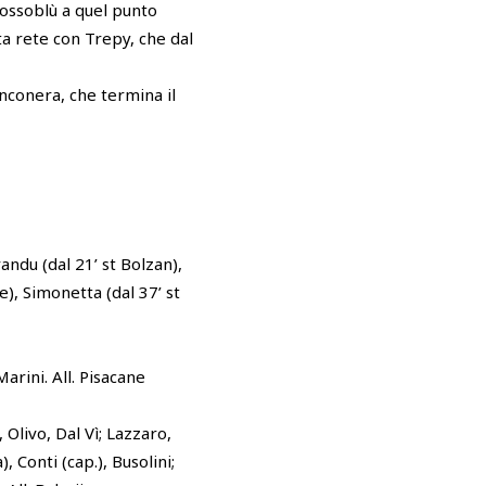
rossoblù a quel punto
rta rete con Trepy, che dal
anconera, che termina il
andu (dal 21’ st Bolzan),
de), Simonetta (dal 37’ st
Marini. All. Pisacane
 Olivo, Dal Vì; Lazzaro,
, Conti (cap.), Busolini;