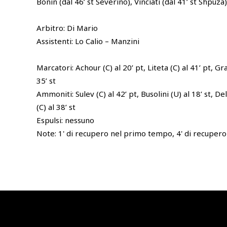
Bonin (dal 46’ st Severino), Vinciati (dal 41’ st Shpuza).
Arbitro: Di Mario
Assistenti: Lo Calio – Manzini
Marcatori: Achour (C) al 20’ pt, Liteta (C) al 41’ pt, Gra
35’ st
Ammoniti: Sulev (C) al 42’ pt, Busolini (U) al 18’ st, Del
(C) al 38’ st
Espulsi: nessuno
Note: 1' di recupero nel primo tempo, 4' di recuper