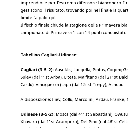
imprendibile per l’estremo difensore bianconero. I 
gestiscono il risultato, trovando poi nel finale la qua
limite fa palo-gol.
Il fischio finale chiude la stagione della Primavera bi
campionato di Primavera 1 con 14 punti conquistati.
Tabellino Cagliari-Udinese:
Cagliari (3-5-2):
Auseklis; Langella, Pintus, Cogoni; Gr
Sulev (dal 1’ st Arba), Liteta, Malfitano (dal 21’ st Bal
Cardu); Vinciguerra (cap.) (dal 15’ st Trepy), Achour.
A disposizione: Iliev, Collu, Marcolini, Ardau, Franke, 
Udinese (3-5-2):
Mosca (dal 41’ st Sebastiani); Owusu,
Xhavara (dal 1’ st Acampora), Del Pino (dal 46’ st Cella)