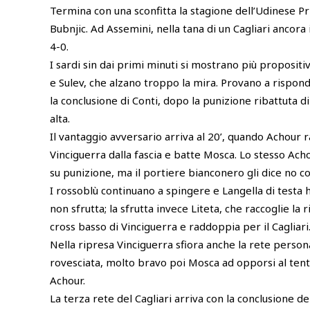
Termina con una sconfitta la stagione dell’Udinese P
Bubnjic. Ad Assemini, nella tana di un Cagliari ancora i
4-0.
I sardi sin dai primi minuti si mostrano più propositiv
e Sulev, che alzano troppo la mira. Provano a rispond
la conclusione di Conti, dopo la punizione ribattuta di
alta.
Il vantaggio avversario arriva al 20’, quando Achour r
Vinciguerra dalla fascia e batte Mosca. Lo stesso Acho
su punizione, ma il portiere bianconero gli dice no con
I rossoblù continuano a spingere e Langella di testa h
non sfrutta; la sfrutta invece Liteta, che raccoglie la r
cross basso di Vinciguerra e raddoppia per il Cagliari
Nella ripresa Vinciguerra sfiora anche la rete person
rovesciata, molto bravo poi Mosca ad opporsi al tenta
Achour.
La terza rete del Cagliari arriva con la conclusione de