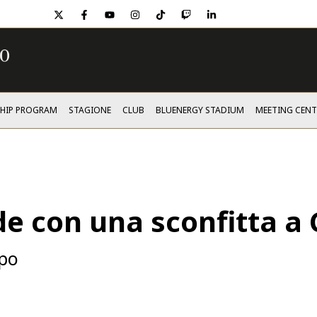
twitter
facebook
youtube
instagram
tiktok
twitch
linkedin
SHIP PROGRAM
STAGIONE
CLUB
BLUENERGY STADIUM
MEETING CENT
e con una sconfitta a 
mpo