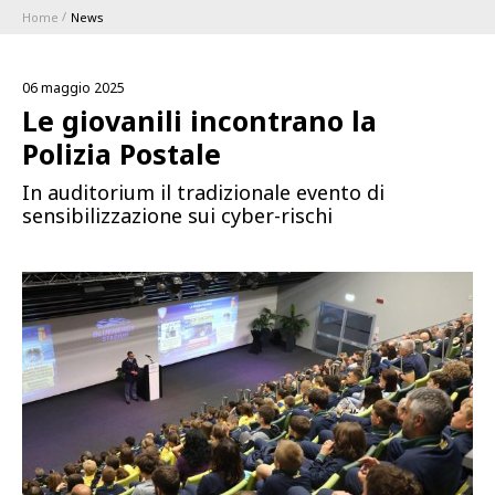
Home
News
ABBONAMENTI
06 maggio 2025
1896 MEMBERSHIP PROGRAM
Le giovanili incontrano la
Polizia Postale
STAGIONE
In auditorium il tradizionale evento di
sensibilizzazione sui cyber-rischi
CLUB
Serie A
BLUENERGY STADIUM
Coppa Italia
MEETING CENTER
SPONSOR
Calendari e Risultati
Classifiche
SQUADRE