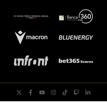
twitter
facebook
youtube
instagram
tiktok
twitch
linkedin