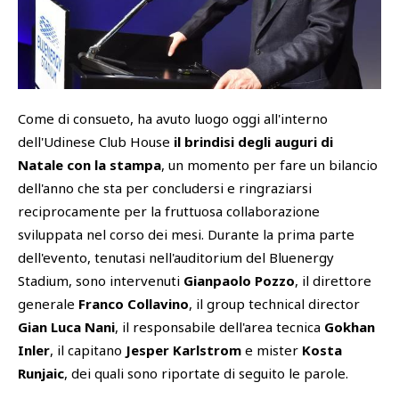
SHOP
Academy
Cattedra Universidad Europea
PHOTOGALLERY
Esports
Come di consueto, ha avuto luogo oggi all'interno
dell'Udinese Club House
il brindisi degli auguri di
Natale con la stampa
, un momento per fare un bilancio
dell'anno che sta per concludersi e ringraziarsi
reciprocamente per la fruttuosa collaborazione
sviluppata nel corso dei mesi. Durante la prima parte
dell'evento, tenutasi nell'auditorium del Bluenergy
Stadium, sono intervenuti
Gianpaolo Pozzo
, il direttore
generale
Franco Collavino
, il group technical director
Gian Luca Nani
, il responsabile dell'area tecnica
Gokhan
Inler
, il capitano
Jesper Karlstrom
e mister
Kosta
Runjaic
, dei quali sono riportate di seguito le parole.