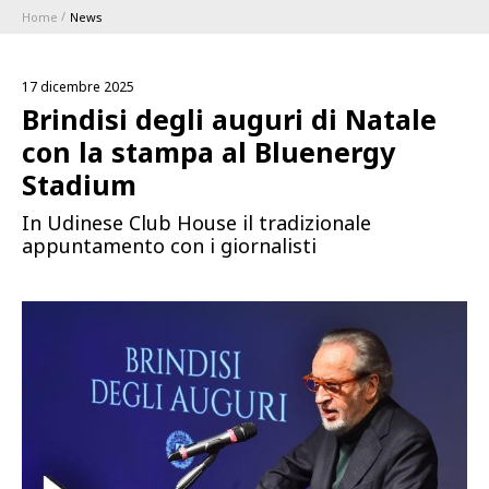
Home
News
ABBONAMENTI
17 dicembre 2025
1896 MEMBERSHIP PROGRAM
Brindisi degli auguri di Natale
con la stampa al Bluenergy
STAGIONE
Stadium
In Udinese Club House il tradizionale
CLUB
appuntamento con i giornalisti
Serie A
BLUENERGY STADIUM
Coppa Italia
MEETING CENTER
SPONSOR
Calendari e Risultati
Classifiche
SQUADRE