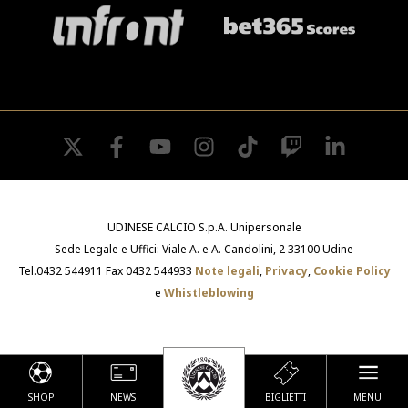
twitter
facebook
youtube
instagram
tiktok
twitch
linkedin
UDINESE CALCIO S.p.A. Unipersonale
Sede Legale e Uffici: Viale A. e A. Candolini, 2 33100 Udine
Tel.0432 544911 Fax 0432 544933
Note legali
,
Privacy
,
Cookie Policy
e
Whistleblowing
SHOP
NEWS
BIGLIETTI
MENU
Le tue preferenze relative alla privacy