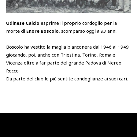
SHOP
Academy
Udinese Calcio
esprime il proprio cordoglio per la
Cattedra Universidad Europea
morte di
Enore Boscolo
, scomparso oggi a 93 anni.
PHOTOGALLERY
Esports
Boscolo ha vestito la maglia bianconera dal 1946 al 1949
giocando, poi, anche con Triestina, Torino, Roma e
Vicenza oltre a far parte del grande Padova di Nereo
Rocco.
Da parte del club le più sentite condoglianze ai suoi cari.