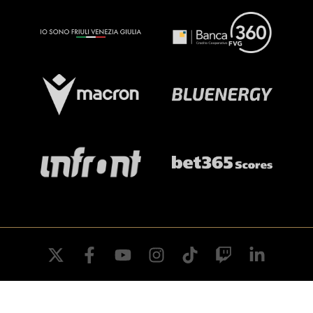
twitter
facebook
youtube
instagram
tiktok
twitch
linkedin