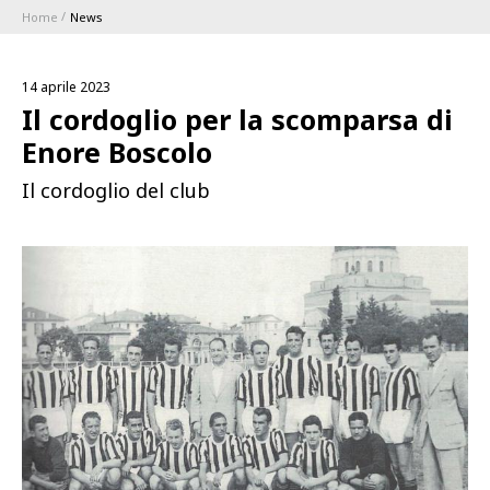
Home
News
ABBONAMENTI
14 aprile 2023
1896 MEMBERSHIP PROGRAM
Il cordoglio per la scomparsa di
Enore Boscolo
STAGIONE
Il cordoglio del club
CLUB
Serie A
BLUENERGY STADIUM
Coppa Italia
MEETING CENTER
SPONSOR
Calendari e Risultati
Classifiche
SQUADRE