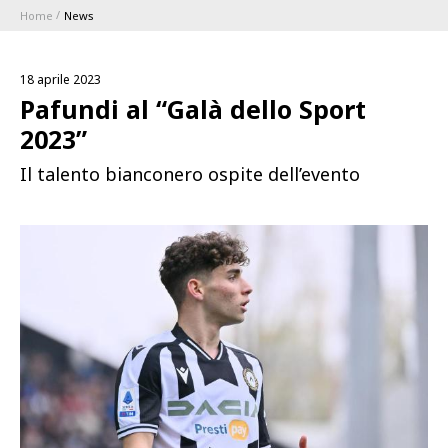
Home
News
ABBONAMENTI
18 aprile 2023
1896 MEMBERSHIP PROGRAM
Pafundi al “Galà dello Sport
2023”
STAGIONE
Il talento bianconero ospite dell’evento
CLUB
Serie A
BLUENERGY STADIUM
Coppa Italia
MEETING CENTER
SPONSOR
Calendari e Risultati
Classifiche
SQUADRE