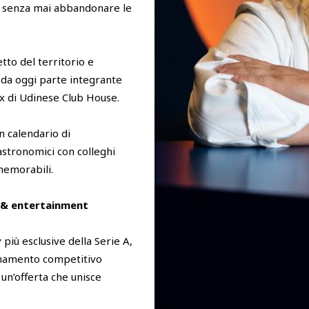
li, senza mai abbandonare le
etto del territorio e
à da oggi parte integrante
ox di Udinese Club House.
un calendario di
gastronomici con colleghi
memorabili.
 & entertainment
più esclusive della Serie A,
ionamento competitivo
 un’offerta che unisce