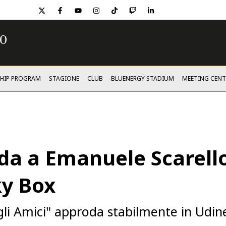
twitter
facebook
youtube
instagram
tiktok
twitch
linkedin
SHIP PROGRAM
STAGIONE
CLUB
BLUENERGY STADIUM
MEETING CENT
ida a Emanuele Scarello
ky Box
gli Amici" approda stabilmente in Udi