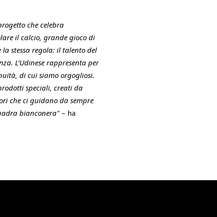
progetto che celebra
lare il calcio, grande gioco di
a stessa regola: il talento del
enza. L’Udinese rappresenta per
nuità, di cui siamo orgogliosi.
odotti speciali, creati da
valori che ci guidano da sempre
squadra bianconera"
– ha