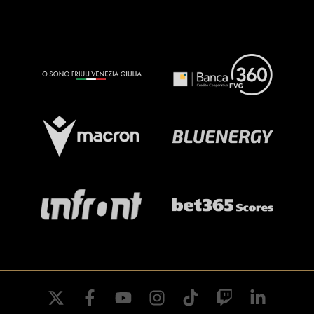
twitter
facebook
youtube
instagram
tiktok
twitch
linkedin