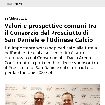
Home
News
ABBONAMENTI
14 febbraio 2023
1896 MEMBERSHIP PROGRAM
Valori e prospettive comuni tra
il Consorzio del Prosciutto di
STAGIONE
San Daniele e l’Udinese Calcio
Un importante workshop dedicato alla tutela
CLUB
dell’ambiente e alla sostenibilità è stato
organizzato dal Consorzio alla Dacia Arena.
Serie A
Confermata la partnership sleeve sponsor tra
BLUENERGY STADIUM
Coppa Italia
il Prosciutto di San Daniele e il club friulano
per la stagione 2023/24
MEETING CENTER
SPONSOR
Calendari e Risultati
Classifiche
SQUADRE