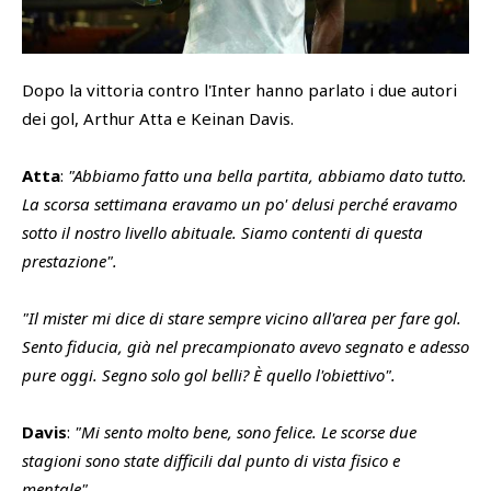
SHOP
Academy
Dopo la vittoria contro l'Inter hanno parlato i due autori
Cattedra Universidad Europea
PHOTOGALLERY
Esports
dei gol, Arthur Atta e Keinan Davis.
Atta
:
"Abbiamo fatto una bella partita, abbiamo dato tutto.
La scorsa settimana eravamo un po' delusi perché eravamo
sotto il nostro livello abituale. Siamo contenti di questa
prestazione".
"Il mister mi dice di stare sempre vicino all'area per fare gol.
Sento fiducia, già nel precampionato avevo segnato e adesso
pure oggi. Segno solo gol belli? È quello l'obiettivo".
Davis
:
"Mi sento molto bene, sono felice. Le scorse due
stagioni sono state difficili dal punto di vista fisico e
mentale"