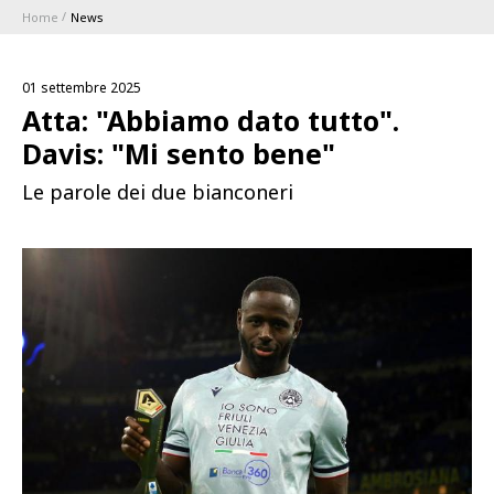
Home
News
ABBONAMENTI
01 settembre 2025
1896 MEMBERSHIP PROGRAM
Atta: "Abbiamo dato tutto".
Davis: "Mi sento bene"
STAGIONE
Le parole dei due bianconeri
CLUB
Serie A
BLUENERGY STADIUM
Coppa Italia
MEETING CENTER
SPONSOR
Calendari e Risultati
Classifiche
SQUADRE