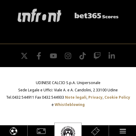
twitter
facebook
youtube
instagram
tiktok
twitch
linkedin
UDINESE CALCIO S.p.A. Unipersonale
Sede Legale e Uffici: Viale A. e A. Candolini, 2 33100 Udine
Tel.0432 544911 Fax 0432 544933
Note legali
,
Privacy
,
Cookie Policy
e
Whistleblowing