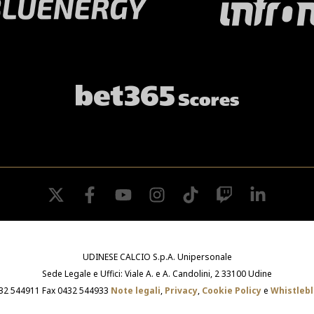
twitter
facebook
youtube
instagram
tiktok
twitch
linkedin
UDINESE CALCIO S.p.A. Unipersonale
Sede Legale e Uffici: Viale A. e A. Candolini, 2 33100 Udine
432 544911 Fax 0432 544933
Note legali
,
Privacy
,
Cookie Policy
e
Whistleb