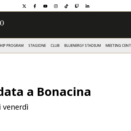
twitter
facebook
youtube
instagram
tiktok
twitch
linkedin
SHIP PROGRAM
STAGIONE
CLUB
BLUENERGY STADIUM
MEETING CENT
data a Bonacina
i venerdì