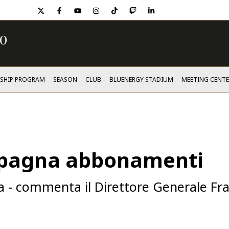
twitter
facebook
youtube
instagram
tiktok
twitch
linkedin
SHIP PROGRAM
SEASON
CLUB
BLUENERGY STADIUM
MEETING CENTE
mpagna abbonamenti
- commenta il Direttore Generale Fran