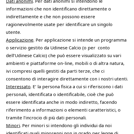
Dati anonimi
. Per dati anonimi si intendono le
informazioni che non identificano direttamente o
SHOP
indirettamente e che non possono essere
Udinese Academy
ragionevolmente usate per identificare un singolo
Cattedra Universidad Europea
PHOTOGALLERY
Esports
utente.
Applicazione
. Per applicazione si intende un programma
o servizio gestito da Udinese Calcio (o per conto
dell’Udinese Calcio) che può essere visualizzato su vari
ambienti e piattaforme on-line, mobili o di altra natura,
ivi compresi quelli gestiti da parti terze, che ci
consentono di interagire direttamente con i nostri utenti.
Interessato
. E’ la persona fisica a cui si riferiscono i dati
personali, identificata o identificabile, cioè che può
essere identificata anche in modo indiretto, facendo
riferimento a informazioni o elementi caratteristici, o
tramite l'incrocio di più dati personali.
Minori
. Per minori si intendono gli individui da noi
identificati quali minorenni non in grado per legge di