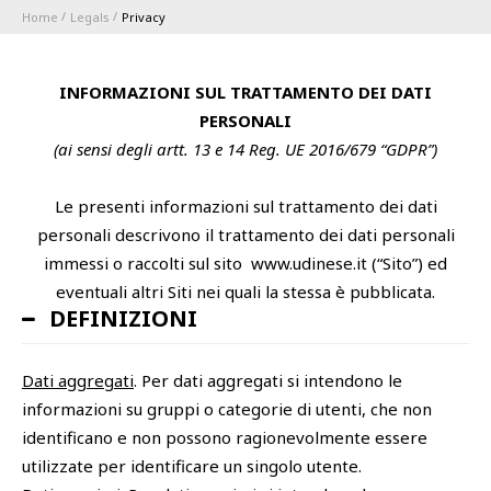
Home
Legals
Privacy
ABBONAMENTI
INFORMAZIONI SUL TRATTAMENTO DEI DATI
1896 MEMBERSHIP PROGRAM
PERSONALI
(ai sensi degli artt. 13 e 14 Reg. UE 2016/679 “GDPR”)
SEASON
Le presenti informazioni sul trattamento dei dati
CLUB
personali descrivono il trattamento dei dati personali
immessi o raccolti sul sito www.udinese.it (“Sito”) ed
Serie A
eventuali altri Siti nei quali la stessa è pubblicata.
BLUENERGY STADIUM
Coppa Italia
DEFINIZIONI
MEETING CENTER
Dati aggregati
. Per dati aggregati si intendono le
informazioni su gruppi o categorie di utenti, che non
SPONSORS
Calendari e Risultati
identificano e non possono ragionevolmente essere
Classifiche
utilizzate per identificare un singolo utente.
TEAMS