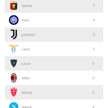
0
Genoa
SHOP
Udinese Academy
Cattedra Universidad Europea
0
Inter
PHOTOGALLERY
Esports
0
Juventus
0
Lazio
0
Lecce
0
Milan
0
Monza
0
Napoli