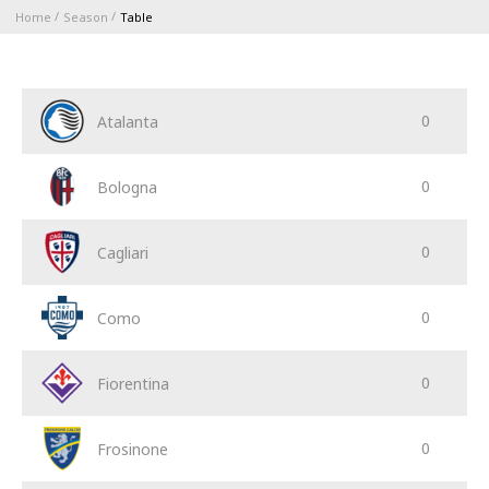
Home
Season
Table
ABBONAMENTI
1896 MEMBERSHIP PROGRAM
0
Atalanta
SEASON
0
Bologna
CLUB
0
Cagliari
Serie A
BLUENERGY STADIUM
Coppa Italia
0
Como
MEETING CENTER
0
Fiorentina
SPONSORS
Calendari e Risultati
0
Frosinone
Classifiche
TEAMS