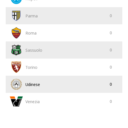
0
Parma
0
Roma
0
Sassuolo
0
Torino
0
Udinese
0
Venezia