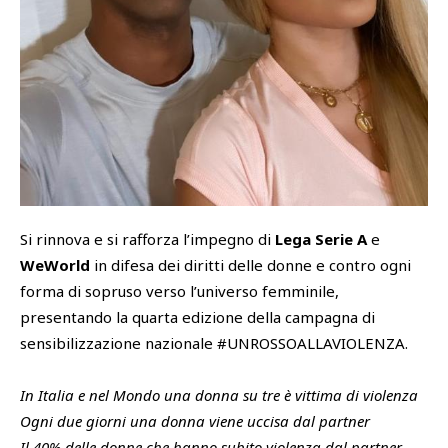
SHOP
Udinese Academy
Cattedra Universidad Europea
PHOTOGALLERY
Esports
Si rinnova e si rafforza l’impegno di
Lega Serie A
e
WeWorld
in difesa dei diritti delle donne e contro ogni
forma di sopruso verso l’universo femminile,
presentando la quarta edizione della campagna di
sensibilizzazione nazionale #UNROSSOALLAVIOLENZA.
In Italia e nel Mondo una donna su tre è vittima di violenza
Ogni due giorni una donna viene uccisa dal partner
Il 40% delle donne che hanno subito violenza dal partner