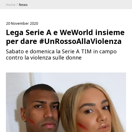
Home
News
ABBONAMENTI
20 November 2020
1896 MEMBERSHIP PROGRAM
Lega Serie A e WeWorld insieme
per dare #UnRossoAllaViolenza
SEASON
Sabato e domenica la Serie A TIM in campo
contro la violenza sulle donne
CLUB
Serie A
BLUENERGY STADIUM
Coppa Italia
MEETING CENTER
SPONSORS
Calendari e Risultati
Classifiche
TEAMS