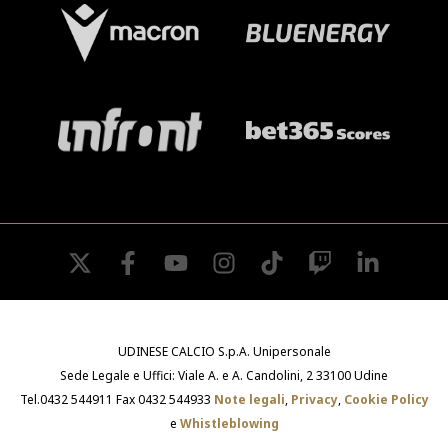
SHOP
Academy
Cattedra Universidad Europea
PHOTOGALLERY
Esports
twitter
facebook
youtube
instagram
tiktok
twitch
linkedin
UDINESE CALCIO S.p.A. Unipersonale
Sede Legale e Uffici: Viale A. e A. Candolini, 2 33100 Udine
Tel.0432 544911 Fax 0432 544933
Note legali
,
Privacy
,
Cookie Policy
e
Whistleblowing