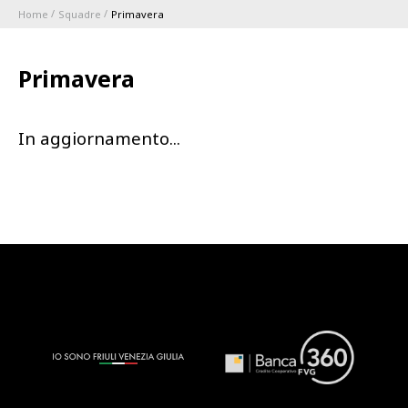
Home
Squadre
Primavera
ABBONAMENTI
Primavera
1896 MEMBERSHIP PROGRAM
In aggiornamento...
STAGIONE
CLUB
Serie A
BLUENERGY STADIUM
Coppa Italia
MEETING CENTER
SPONSOR
Calendari e Risultati
Classifiche
SQUADRE