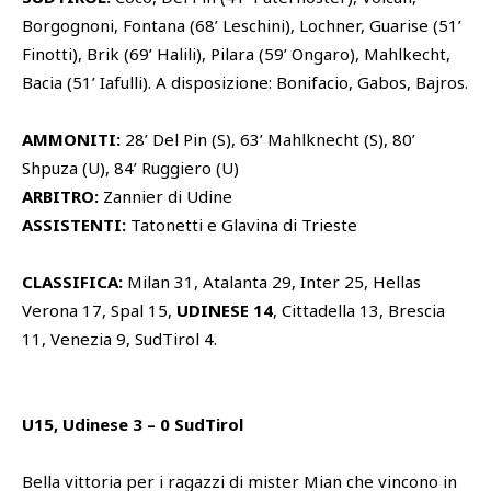
Borgognoni, Fontana (68’ Leschini), Lochner, Guarise (51’
Finotti), Brik (69’ Halili), Pilara (59’ Ongaro), Mahlkecht,
Bacia (51’ Iafulli). A disposizione: Bonifacio, Gabos, Bajros.
AMMONITI:
28’ Del Pin (S), 63’ Mahlknecht (S), 80’
Shpuza (U), 84’ Ruggiero (U)
ARBITRO:
Zannier di Udine
ASSISTENTI:
Tatonetti e Glavina di Trieste
CLASSIFICA:
Milan 31, Atalanta 29, Inter 25, Hellas
Verona 17, Spal 15,
UDINESE 14
, Cittadella 13, Brescia
11, Venezia 9, SudTirol 4.
U15, Udinese 3 – 0 SudTirol
Bella vittoria per i ragazzi di mister Mian che vincono in