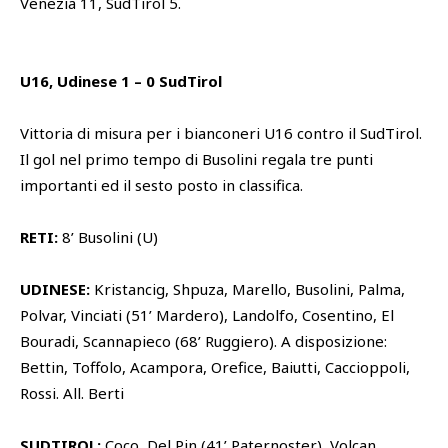
Venezia 11, SudTirol 5.
U16, Udinese 1 – 0 SudTirol
Vittoria di misura per i bianconeri U16 contro il SudTirol.
Il gol nel primo tempo di Busolini regala tre punti
importanti ed il sesto posto in classifica.
RETI:
8’ Busolini (U)
UDINESE:
Kristancig, Shpuza, Marello, Busolini, Palma,
Polvar, Vinciati (51’ Mardero), Landolfo, Cosentino, El
Bouradi, Scannapieco (68’ Ruggiero). A disposizione:
Bettin, Toffolo, Acampora, Orefice, Baiutti, Caccioppoli,
Rossi. All. Berti
SUDTIROL:
Coco, Del Pin (41’ Paternoster), Volcan,