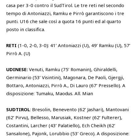
casa per 3-0 contro il SudTirol. Le tre reti nel secondo
tempo di Antoniazzi, Ramku e Pirrò garantiscono i tre
punti. U16 che sale così a quota 16 punti ed al quarto
posto in classifica.
RETI
(1-0, 2-0, 3-0): 41’ Antoniazzi (U), 49’ Ramku (U), 57’
Pirrò A. (U)
UDINESE:
Venuti, Ramku (75’ Romanin), Ghiraldelli,
Germinario (53’ Visintini), Magonara, De Paoli, Gjergji,
Bottaro, Antoniazzi, Pirrò A., Di Lauro (67’ Pressello). A
disposizione: Tumaku, Maodus. All. Mian
SUDTIROL
: Bresolin, Benevento (62’ Jashari), Mantovani
(62’ Pirvu), Bellesso, Marusiak, Kostner (62’ Fulterer),
Costantini, Larcher (43’ Palatiello), Ech Cheikh (62’
Sansalone), Pajonk, Lorubbio (53’ Greco). A disposizione: