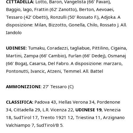
CITTADELLA:
Lotto, Baron, Vangelista (66’ Pavan),
Baggio, lago, Frattin (62’ Zanotto), Berton, Aevoaei,
Tessaro (42’ Obetti), Ronzulli (50’ Rossato F.), Adjoka. A
disposizione: Milan, Bizzotto, Gonella, Chilo, Rossato J. All.
Iandolo
UDINESE:
Tumaku, Coradazzi, tagliabue, Pittilino, Cigaina,
Martini, Zampa (66’ Cambio), Furlan (66’ Dedej), Osmanaj
(66’ Boga), Casarsa, Del Fabro. A disposizione: marzaro,
Pontonutti, Ivancic, Atzeni, Temmel. All. Battel
AMMONIZIONI
: 27’ Tessaro (C)
CLASSIFICA:
Padova 43, Hellas Verona 34, Pordenone
34, Cittadella 29, L.R. Vicenza 22,
UDINESE 19
, Venezia
18, SudTirol 17, Trento 1921 12, Triestina 11, Arzignano
Valchiampo 7, SudTirol/B 5.