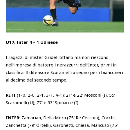
SHOP
Academy
Cattedra Universidad Europea
PHOTOGALLERY
Esports
U17, Inter 4 – 1 Udinese
I ragazzi di mister Gridel lottano ma non riescono
nell’impresa di battere i nerazzurri dell’Inter, primi in
classifica. Il difensore Scaramelli a segno per i bianconeri
al decimo del secondo tempo.
RETI
(1-0, 2-0, 2-1, 3-1, 4-1): 21’ e 22’ Mosconi (I), 55’
Scaramelli (U), 77’ e 93’ Spinacce (I)
INTER:
Zamarian, Della Mora (75’ Re Cecconi), Cocchi,
Zanchetta (79’ Ortelli), Garonetti, Chiesa, Mancuso (75’