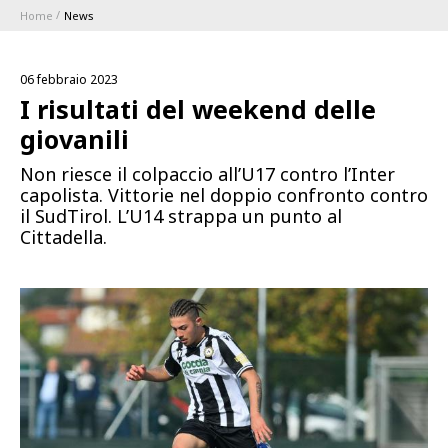
Home
News
ABBONAMENTI
06 febbraio 2023
1896 MEMBERSHIP PROGRAM
I risultati del weekend delle
giovanili
STAGIONE
Non riesce il colpaccio all’U17 contro l’Inter
capolista. Vittorie nel doppio confronto contro
CLUB
il SudTirol. L’U14 strappa un punto al
Cittadella.
Serie A
BLUENERGY STADIUM
Coppa Italia
MEETING CENTER
SPONSOR
Calendari e Risultati
Classifiche
SQUADRE