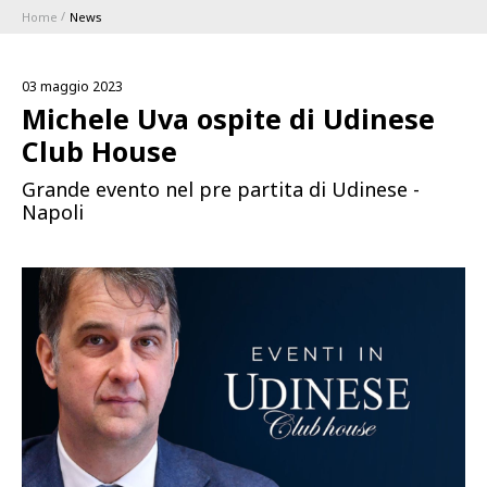
Home
News
ABBONAMENTI
03 maggio 2023
1896 MEMBERSHIP PROGRAM
Michele Uva ospite di Udinese
Club House
STAGIONE
Grande evento nel pre partita di Udinese -
Napoli
CLUB
Serie A
BLUENERGY STADIUM
Coppa Italia
MEETING CENTER
SPONSOR
Calendari e Risultati
Classifiche
SQUADRE