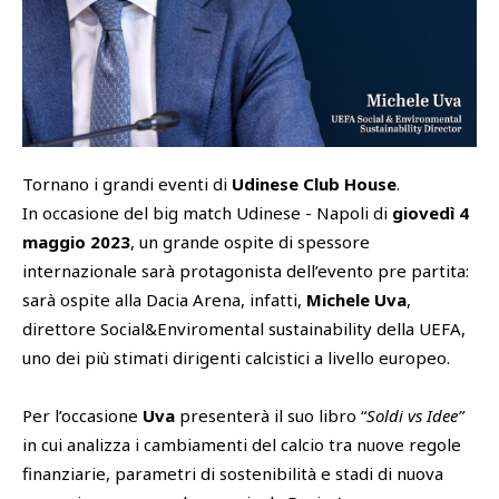
SHOP
Academy
Cattedra Universidad Europea
PHOTOGALLERY
Esports
Tornano i grandi eventi di
Udinese Club House
.
In occasione del big match Udinese - Napoli di
giovedì 4
maggio 2023
, un grande ospite di spessore
internazionale sarà protagonista dell’evento pre partita:
sarà ospite alla Dacia Arena, infatti,
Michele Uva
,
direttore Social&Enviromental sustainability della UEFA,
uno dei più stimati dirigenti calcistici a livello europeo.
Per l’occasione
Uva
presenterà il suo libro “
Soldi vs Idee”
in cui analizza i cambiamenti del calcio tra nuove regole
finanziarie, parametri di sostenibilità e stadi di nuova