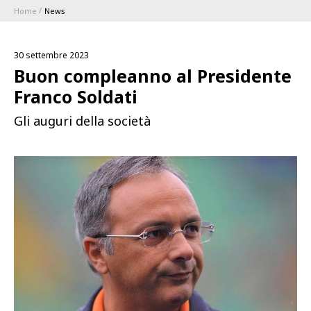
Home
News
ABBONAMENTI
30 settembre 2023
1896 MEMBERSHIP PROGRAM
Buon compleanno al Presidente
Franco Soldati
STAGIONE
Gli auguri della società
CLUB
Serie A
BLUENERGY STADIUM
Coppa Italia
MEETING CENTER
SPONSOR
Calendari e Risultati
Classifiche
SQUADRE