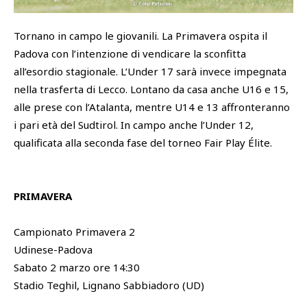
SHOP
Tornano in campo le giovanili. La Primavera ospita il
Academy
Padova con l’intenzione di vendicare la sconfitta
Cattedra Universidad Europea
all’esordio stagionale. L’Under 17 sarà invece impegnata
PHOTOGALLERY
Esports
nella trasferta di Lecco. Lontano da casa anche U16 e 15,
alle prese con l’Atalanta, mentre U14 e 13 affronteranno
i pari età del Sudtirol. In campo anche l’Under 12,
qualificata alla seconda fase del torneo Fair Play Élite.
PRIMAVERA
Campionato Primavera 2
Udinese-Padova
Sabato 2 marzo ore 14:30
Stadio Teghil, Lignano Sabbiadoro (UD)