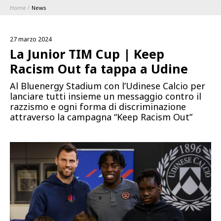
Home
News
ABBONAMENTI
27 marzo 2024
1896 MEMBERSHIP PROGRAM
La Junior TIM Cup | Keep
Racism Out fa tappa a Udine
STAGIONE
Al Bluenergy Stadium con l’Udinese Calcio per
lanciare tutti insieme un messaggio contro il
CLUB
razzismo e ogni forma di discriminazione
attraverso la campagna “Keep Racism Out”
Serie A
BLUENERGY STADIUM
Coppa Italia
MEETING CENTER
SPONSOR
Calendari e Risultati
Classifiche
SQUADRE