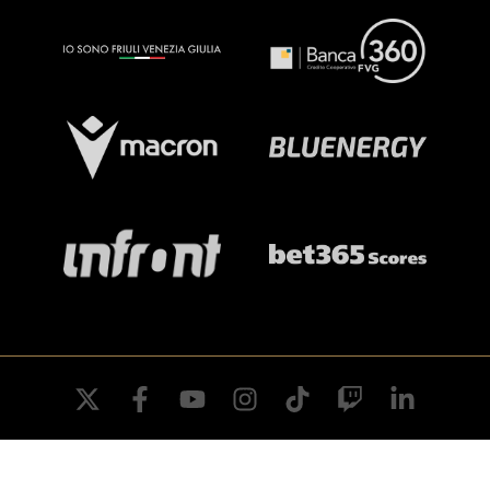
twitter
facebook
youtube
instagram
tiktok
twitch
linkedin