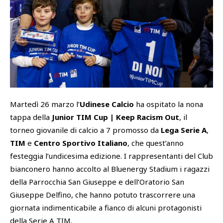
SHOP
Academy
Cattedra Universidad Europea
PHOTOGALLERY
Esports
Martedì 26 marzo l’
Udinese Calcio
ha ospitato la nona
tappa della
Junior TIM Cup | Keep Racism Out
, il
torneo giovanile di calcio a 7 promosso da
Lega Serie A
,
TIM
e
Centro Sportivo Italiano
, che quest’anno
festeggia l’undicesima edizione. I rappresentanti del Club
bianconero hanno accolto al Bluenergy Stadium i ragazzi
della Parrocchia San Giuseppe e dell’Oratorio San
Giuseppe Delfino, che hanno potuto trascorrere una
giornata indimenticabile a fianco di alcuni protagonisti
della Serie A TIM.