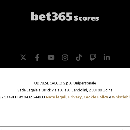
twitter
facebook
youtube
instagram
tiktok
twitch
linkedin
UDINESE CALCIO S.p.A. Unipersonale
Sede Legale e Uffici: Viale A. e A. Candolini, 2 33100 Udine
432 544911 Fax 0432 544933
Note legali
,
Privacy
,
Cookie Policy
e
Whistleb