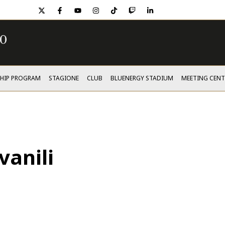
twitter
facebook
youtube
instagram
tiktok
twitch
linkedin
SHIP PROGRAM
STAGIONE
CLUB
BLUENERGY STADIUM
MEETING CENT
vanili