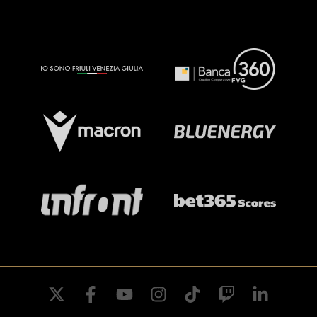
twitter
facebook
youtube
instagram
tiktok
twitch
linkedin