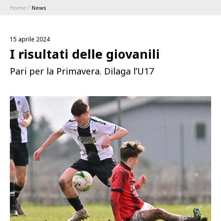
Home
News
ABBONAMENTI
15 aprile 2024
1896 MEMBERSHIP PROGRAM
I risultati delle giovanili
Pari per la Primavera. Dilaga l’U17
STAGIONE
CLUB
Serie A
BLUENERGY STADIUM
Coppa Italia
MEETING CENTER
SPONSOR
Calendari e Risultati
Classifiche
SQUADRE