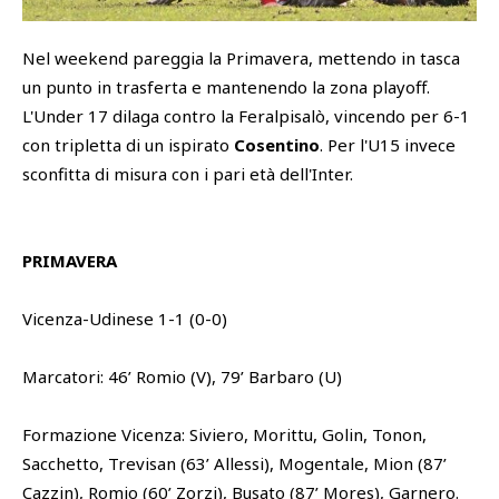
SHOP
Nel weekend pareggia la Primavera, mettendo in tasca
Academy
un punto in trasferta e mantenendo la zona playoff.
Cattedra Universidad Europea
L'Under 17 dilaga contro la Feralpisalò, vincendo per 6-1
PHOTOGALLERY
Esports
con tripletta di un ispirato
Cosentino
. Per l'U15 invece
sconfitta di misura con i pari età dell'Inter.
PRIMAVERA
Vicenza-Udinese 1-1 (0-0)
Marcatori: 46’ Romio (V), 79’ Barbaro (U)
Formazione Vicenza: Siviero, Morittu, Golin, Tonon,
Sacchetto, Trevisan (63’ Allessi), Mogentale, Mion (87’
Cazzin), Romio (60’ Zorzi), Busato (87’ Mores), Garnero.