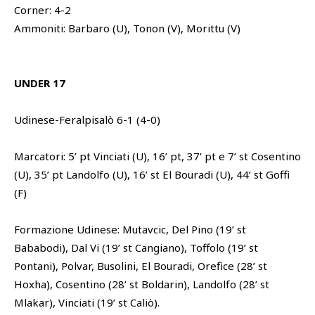
Corner: 4-2
Ammoniti: Barbaro (U), Tonon (V), Morittu (V)
UNDER 17
Udinese-Feralpisalò 6-1 (4-0)
Marcatori: 5’ pt Vinciati (U), 16’ pt, 37’ pt e 7’ st Cosentino
(U), 35’ pt Landolfo (U), 16’ st El Bouradi (U), 44’ st Goffi
(F)
Formazione Udinese: Mutavcic, Del Pino (19’ st
Bababodi), Dal Vi (19’ st Cangiano), Toffolo (19’ st
Pontani), Polvar, Busolini, El Bouradi, Orefice (28’ st
Hoxha), Cosentino (28’ st Boldarin), Landolfo (28’ st
Mlakar), Vinciati (19’ st Caliò).