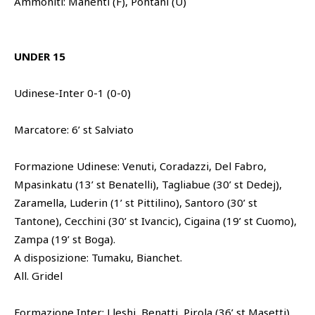
Ammoniti: Manenti (F), Pontani (U)
UNDER 15
Udinese-Inter 0-1 (0-0)
Marcatore: 6’ st Salviato
Formazione Udinese: Venuti, Coradazzi, Del Fabro,
Mpasinkatu (13’ st Benatelli), Tagliabue (30’ st Dedej),
Zaramella, Luderin (1’ st Pittilino), Santoro (30’ st
Tantone), Cecchini (30’ st Ivancic), Cigaina (19’ st Cuomo),
Zampa (19’ st Boga).
A disposizione: Tumaku, Bianchet.
All. Gridel
Formazione Inter: Lleshi, Benatti, Pirola (36’ st Masetti),