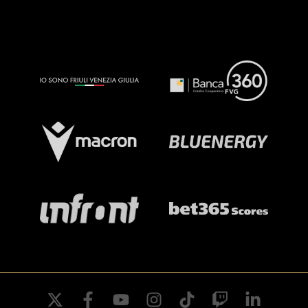
twitter
facebook
youtube
instagram
tiktok
twitch
linkedin