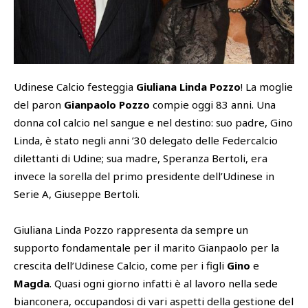
SHOP
Academy
Cattedra Universidad Europea
PHOTOGALLERY
Esports
Udinese Calcio festeggia
Giuliana Linda Pozzo
! La moglie
del paron
Gianpaolo Pozzo
compie oggi 83 anni. Una
donna col calcio nel sangue e nel destino: suo padre, Gino
Linda, è stato negli anni ’30 delegato delle Federcalcio
dilettanti di Udine; sua madre, Speranza Bertoli, era
invece la sorella del primo presidente dell’Udinese in
Serie A, Giuseppe Bertoli.
Giuliana Linda Pozzo rappresenta da sempre un
supporto fondamentale per il marito Gianpaolo per la
crescita dell’Udinese Calcio, come per i figli
Gino
e
Magda
. Quasi ogni giorno infatti è al lavoro nella sede
bianconera, occupandosi di vari aspetti della gestione del