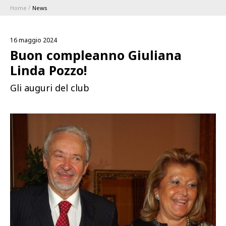
Home
News
ABBONAMENTI
16 maggio 2024
1896 MEMBERSHIP PROGRAM
Buon compleanno Giuliana
Linda Pozzo!
STAGIONE
Gli auguri del club
CLUB
Serie A
BLUENERGY STADIUM
Coppa Italia
MEETING CENTER
SPONSOR
Calendari e Risultati
Classifiche
SQUADRE