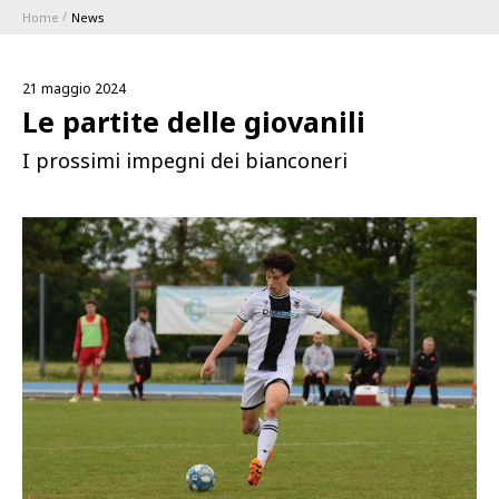
Home
News
ABBONAMENTI
21 maggio 2024
1896 MEMBERSHIP PROGRAM
Le partite delle giovanili
I prossimi impegni dei bianconeri
STAGIONE
CLUB
Serie A
BLUENERGY STADIUM
Coppa Italia
MEETING CENTER
SPONSOR
Calendari e Risultati
Classifiche
SQUADRE