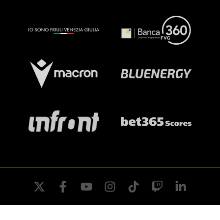
twitter
facebook
youtube
instagram
tiktok
twitch
linkedin