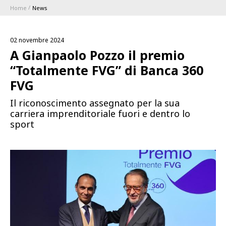
Home
News
ABBONAMENTI
02 novembre 2024
1896 MEMBERSHIP PROGRAM
A Gianpaolo Pozzo il premio
“Totalmente FVG” di Banca 360
STAGIONE
FVG
Il riconoscimento assegnato per la sua
CLUB
carriera imprenditoriale fuori e dentro lo
sport
Serie A
BLUENERGY STADIUM
Coppa Italia
MEETING CENTER
SPONSOR
Calendari e Risultati
Classifiche
SQUADRE