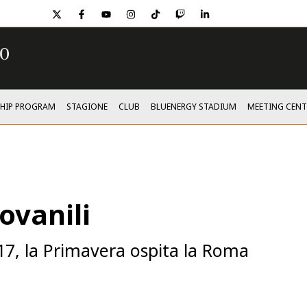
twitter
facebook
youtube
instagram
tiktok
twitch
linkedin
SHIP PROGRAM
STAGIONE
CLUB
BLUENERGY STADIUM
MEETING CENT
ovanili
17, la Primavera ospita la Roma