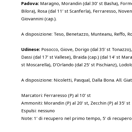
Padova:
Maragno, Morandin (dal 30’ st Basha), Forme
Bilora), Rosa (dal 11’ st Scanferla), Ferraresso, Noven
Giovannini (cap.).
A disposizione: Teso, Benetazzo, Munteanu, Reffo, Ross
Udinese:
Posocco, Giove, Dorigo (dal 35’ st Tonazzo),
Dassi (dal 17’ st Vallese), Braida (cap.) (dal 14’ st Mar
st Moscarella), D’Orlando (dal 25’ st Pischianz), Lodolo
A disposizione: Nicoletti, Pasqual, Dalla Bona. All. Giat
Marcatori: Ferraresso (P) al 10’ st
Ammoniti: Morandin (P) al 20’ st, Zecchin (P) al 35’ st
Espulsi: nessuno
Note: 1’ di recupero nel primo tempo, 5’ di recuper