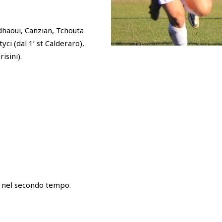
haoui, Canzian, Tchouta
yci (dal 1’ st Calderaro),
isini).
o nel secondo tempo.