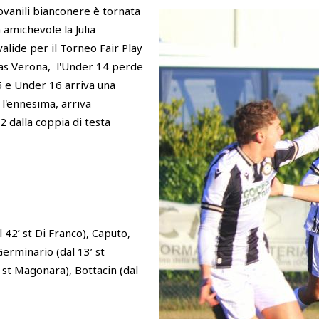
iovanili bianconere è tornata
amichevole la Julia
alide per il Torneo Fair Play
llas Verona, l'Under 14 perde
5 e Under 16 arriva una
, l'ennesima, arriva
-2 dalla coppia di testa
 42’ st Di Franco), Caputo,
Germinario (dal 13’ st
2’ st Magonara), Bottacin (dal