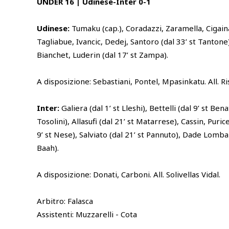
UNDER 16 | Udinese-Inter 0-1
Udinese:
Tumaku (cap.), Coradazzi, Zaramella, Cigaina
Tagliabue, Ivancic, Dedej, Santoro (dal 33’ st Tantone)
Bianchet, Luderin (dal 17’ st Zampa).
A disposizione: Sebastiani, Pontel, Mpasinkatu. All. Ri
Inter:
Galiera (dal 1’ st Lleshi), Bettelli (dal 9’ st Bena
Tosolini), Allasufi (dal 21’ st Matarrese), Cassin, Purice
9’ st Nese), Salviato (dal 21’ st Pannuto), Dade Lombar
Baah).
A disposizione: Donati, Carboni. All. Solivellas Vidal.
Arbitro: Falasca
Assistenti: Muzzarelli - Cota