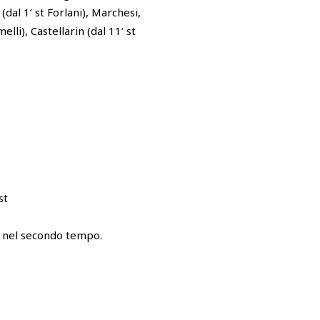
 (dal 1’ st Forlani), Marchesi,
lli), Castellarin (dal 11’ st
st
o nel secondo tempo.