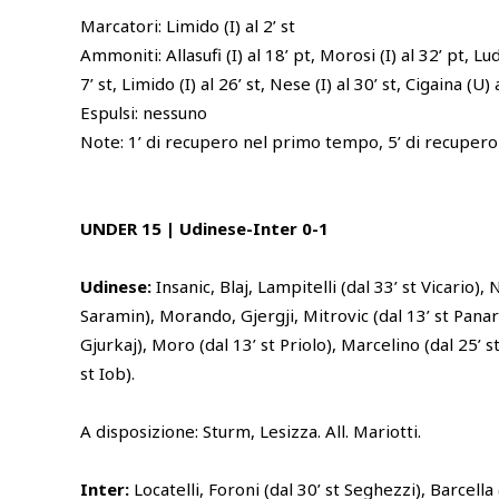
Marcatori: Limido (I) al 2’ st
Ammoniti: Allasufi (I) al 18’ pt, Morosi (I) al 32’ pt, Lude
7’ st, Limido (I) al 26’ st, Nese (I) al 30’ st, Cigaina (U) 
Espulsi: nessuno
Note: 1’ di recupero nel primo tempo, 5’ di recuper
UNDER 15 | Udinese-Inter 0-1
Udinese:
Insanic, Blaj, Lampitelli (dal 33’ st Vicario), N
Saramin), Morando, Gjergji, Mitrovic (dal 13’ st Panar
Gjurkaj), Moro (dal 13’ st Priolo), Marcelino (dal 25’ s
st Iob).
A disposizione: Sturm, Lesizza. All. Mariotti.
Inter:
Locatelli, Foroni (dal 30’ st Seghezzi), Barcella 