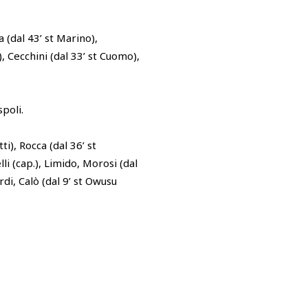
 (dal 43’ st Marino),
, Cecchini (dal 33’ st Cuomo),
spoli.
tti), Rocca (dal 36’ st
lli (cap.), Limido, Morosi (dal
di, Calò (dal 9’ st Owusu