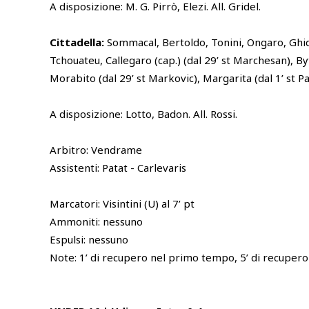
A disposizione: M. G. Pirrò, Elezi. All. Gridel.
Cittadella:
Sommacal, Bertoldo, Tonini, Ongaro, Ghid
Tchouateu, Callegaro (cap.) (dal 29’ st Marchesan), Byt
Morabito (dal 29’ st Markovic), Margarita (dal 1’ st Par
A disposizione: Lotto, Badon. All. Rossi.
Arbitro: Vendrame
Assistenti: Patat - Carlevaris
Marcatori: Visintini (U) al 7’ pt
Ammoniti: nessuno
Espulsi: nessuno
Note: 1’ di recupero nel primo tempo, 5’ di recuper