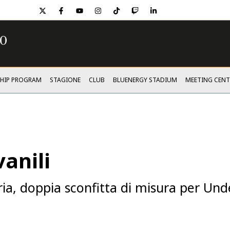
twitter
facebook
youtube
instagram
tiktok
twitch
linkedin
SHIP PROGRAM
STAGIONE
CLUB
BLUENERGY STADIUM
MEETING CENT
vanili
ria, doppia sconfitta di misura per Un