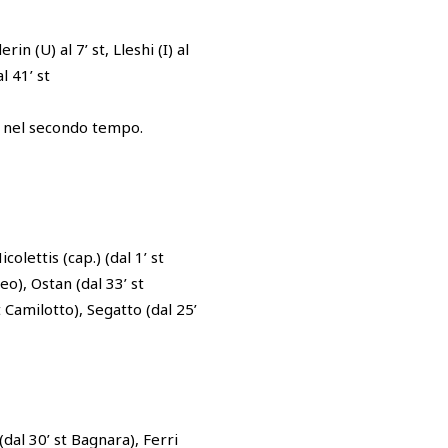
rin (U) al 7’ st, Lleshi (I) al
al 41’ st
o nel secondo tempo.
icolettis (cap.) (dal 1’ st
eo), Ostan (dal 33’ st
t Camilotto), Segatto (dal 25’
(dal 30’ st Bagnara), Ferri