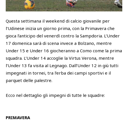
SHOP
Academy
Questa settimana il weekend di calcio giovanile per
Cattedra Universidad Europea
l’Udinese inizia un giorno prima, con la Primavera che
PHOTOGALLERY
Esports
gioca l’anticipo del venerdì contro la Sampdoria. L’Under
17 domenica sarà di scena invece a Bolzano, mentre
Under 15 e Under 16 giocheranno a Como come la prima
squadra. L’Under 14 accoglie la Virtus Verona, mentre
l’Under 13 fa visita al Legnago. Dall’Under 12 in giù tutti
impegnati in tornei, tra l’erba dei campi sportivi e il
parquet delle palestre.
Ecco nel dettaglio gli impegni di tutte le squadre:
PRIMAVERA