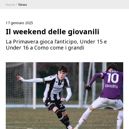
Home
News
ABBONAMENTI
17 gennaio 2025
1896 MEMBERSHIP PROGRAM
Il weekend delle giovanili
La Primavera gioca l’anticipo, Under 15 e
STAGIONE
Under 16 a Como come i grandi
CLUB
Serie A
BLUENERGY STADIUM
Coppa Italia
MEETING CENTER
SPONSOR
Calendari e Risultati
Classifiche
SQUADRE