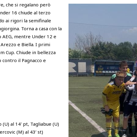
re, che si regalano però
Under 16 chiude al terzo
 ai rigori la semifinale
ngiorgina. Torna a casa con la
eo AEG, mentre Under 12 e
rezzo e Biella. I primi
um Cup. Chiude in bellezza
o contro il Pagnacco e
 (U) al 14’ pt, Tagliabue (U)
Percovic (M) al 43’ st)