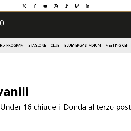
twitter
facebook
youtube
instagram
tiktok
twitch
linkedin
SHIP PROGRAM
STAGIONE
CLUB
BLUENERGY STADIUM
MEETING CENT
vanili
l'Under 16 chiude il Donda al terzo pos