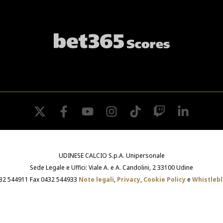
twitter
facebook
youtube
instagram
tiktok
twitch
linkedin
UDINESE CALCIO S.p.A. Unipersonale
Sede Legale e Uffici: Viale A. e A. Candolini, 2 33100 Udine
432 544911 Fax 0432 544933
Note legali
,
Privacy
,
Cookie Policy
e
Whistleb