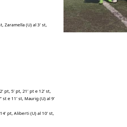
, Zaramella (U) al 3’ st,
pt, 5’ pt, 21’ pt e 12’ st,
’ st e 11’ st, Maurig (U) al 9’
4’ pt, Aliberti (U) al 10’ st,