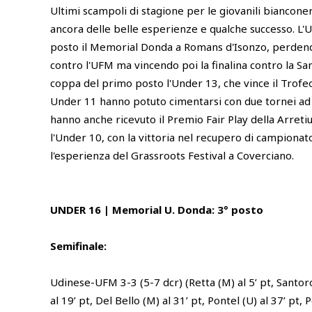
Ultimi scampoli di stagione per le giovanili biancone
ancora delle belle esperienze e qualche successo. L'
posto il Memorial Donda a Romans d'Isonzo, perdendo
contro l'UFM ma vincendo poi la finalina contro la Sa
coppa del primo posto l'Under 13, che vince il Trof
Under 11 hanno potuto cimentarsi con due tornei ad A
hanno anche ricevuto il Premio Fair Play della Arreti
l'Under 10, con la vittoria nel recupero di campionat
l'esperienza del Grassroots Festival a Coverciano.
UNDER 16 | Memorial U. Donda: 3° posto
Semifinale:
Udinese-UFM 3-3 (5-7 dcr) (Retta (M) al 5’ pt, Santoro
al 19’ pt, Del Bello (M) al 31’ pt, Pontel (U) al 37’ pt, 