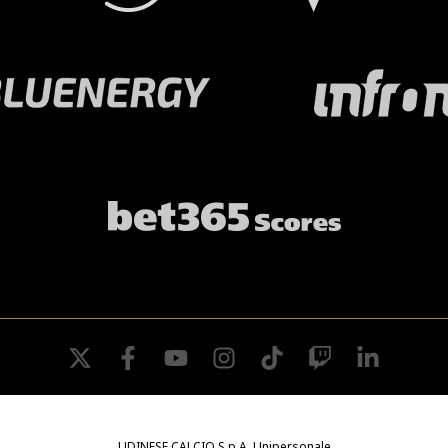
twitter
facebook
youtube
instagram
tiktok
twitch
linkedin
UDINESE CALCIO S.p.A. Unipersonale