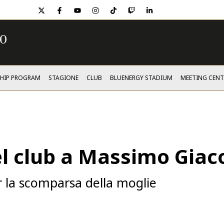
twitter
facebook
youtube
instagram
tiktok
twitch
linkedin
SHIP PROGRAM
STAGIONE
CLUB
BLUENERGY STADIUM
MEETING CENT
el club a Massimo Giac
er la scomparsa della moglie