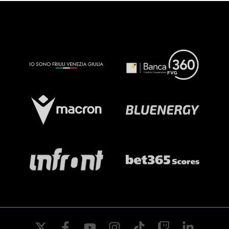
twitter
facebook
youtube
instagram
tiktok
twitch
linkedin