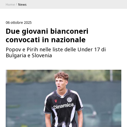
Home
News
ABBONAMENTI
06 ottobre 2025
1896 MEMBERSHIP PROGRAM
Due giovani bianconeri
convocati in nazionale
STAGIONE
Popov e Pirih nelle liste delle Under 17 di
Bulgaria e Slovenia
CLUB
Serie A
BLUENERGY STADIUM
Coppa Italia
MEETING CENTER
SPONSOR
Calendari e Risultati
Classifiche
SQUADRE