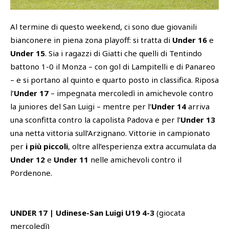
SHOP
Al termine di questo weekend, ci sono due giovanili
Academy
bianconere in piena zona playoff: si tratta di
Under 16
e
Cattedra Universidad Europea
Under 15
. Sia i ragazzi di Giatti che quelli di Tentindo
PHOTOGALLERY
Esports
battono 1-0 il Monza – con gol di Lampitelli e di Panareo
– e si portano al quinto e quarto posto in classifica. Riposa
l’
Under 17
– impegnata mercoledì in amichevole contro
la juniores del San Luigi – mentre per l’
Under 14
arriva
una sconfitta contro la capolista Padova e per l’
Under 13
una netta vittoria sull’Arzignano. Vittorie in campionato
per
i più piccoli
, oltre all’esperienza extra accumulata da
Under 12
e
Under 11
nelle amichevoli contro il
Pordenone.
UNDER 17 | Udinese-San Luigi U19 4-3
(giocata
mercoledì)