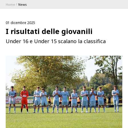
Home
News
ABBONAMENTI
01 dicembre 2025
1896 MEMBERSHIP PROGRAM
I risultati delle giovanili
Under 16 e Under 15 scalano la classifica
STAGIONE
CLUB
Serie A
BLUENERGY STADIUM
Coppa Italia
MEETING CENTER
SPONSOR
Calendari e Risultati
Classifiche
SQUADRE