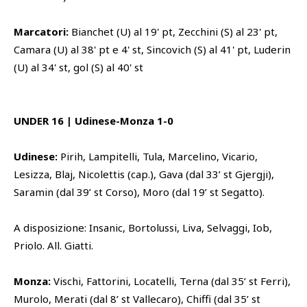
Marcatori:
Bianchet (U) al 19' pt, Zecchini (S) al 23' pt,
Camara (U) al 38' pt e 4' st, Sincovich (S) al 41' pt, Luderin
(U) al 34' st, gol (S) al 40' st
UNDER 16 | Udinese-Monza 1-0
Udinese:
Pirih, Lampitelli, Tula, Marcelino, Vicario,
Lesizza, Blaj, Nicolettis (cap.), Gava (dal 33’ st Gjergji),
Saramin (dal 39’ st Corso), Moro (dal 19’ st Segatto).
A disposizione: Insanic, Bortolussi, Liva, Selvaggi, Iob,
Priolo. All. Giatti.
Monza:
Vischi, Fattorini, Locatelli, Terna (dal 35’ st Ferri),
Murolo, Merati (dal 8’ st Vallecaro), Chiffi (dal 35’ st