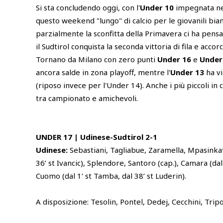
Si sta concludendo oggi, con l'
Under 10
impegnata nel
questo weekend "lungo" di calcio per le giovanili bia
parzialmente la sconfitta della Primavera ci ha pensat
il Sudtirol conquista la seconda vittoria di fila e accorc
Tornano da Milano con zero punti
Under 16
e
Under
ancora salde in zona playoff, mentre l'
Under 13
ha vi
(riposo invece per l'Under 14). Anche i più piccoli i
tra campionato e amichevoli.
UNDER 17 | Udinese-Sudtirol 2-1
Udinese:
Sebastiani, Tagliabue, Zaramella, Mpasinkat
36’ st Ivancic), Splendore, Santoro (cap.), Camara (dal 
Cuomo (dal 1’ st Tamba, dal 38’ st Luderin).
A disposizione: Tesolin, Pontel, Dedej, Cecchini, Tripod