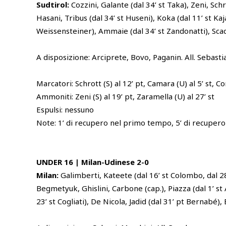
Sudtirol:
Cozzini, Galante (dal 34’ st Taka), Zeni, Schr
Hasani, Tribus (dal 34’ st Huseni), Koka (dal 11’ st Kaj
Weissensteiner), Ammaie (dal 34’ st Zandonatti), Scad
A disposizione: Arciprete, Bovo, Paganin. All. Sebasti
Marcatori: Schrott (S) al 12’ pt, Camara (U) al 5’ st, Co
Ammoniti: Zeni (S) al 19’ pt, Zaramella (U) al 27’ st
Espulsi: nessuno
Note: 1’ di recupero nel primo tempo, 5’ di recuper
UNDER 16 | Milan-Udinese 2-0
Milan:
Galimberti, Kateete (dal 16’ st Colombo, dal 28
Begmetyuk, Ghislini, Carbone (cap.), Piazza (dal 1’ st
23’ st Cogliati), De Nicola, Jadid (dal 31’ pt Bernabé),