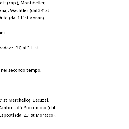
ott (cap.), Montibeller,
ana), Wachtler (dal 34’ st
uto (dal 11’ st Annan).
ani
radazzi (U) al 31’ st
o nel secondo tempo.
’ st Marchello), Bacuzzi,
 Ambrosoli), Sorrentino (dal
 Esposti (dal 23’ st Morasco).