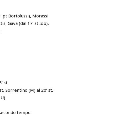
8’ pt Bortolussi), Morassi
ttis, Gava (dal 17’ st Iob),
.
’ st
t, Sorrentino (M) al 20’ st,
(U)
 secondo tempo.