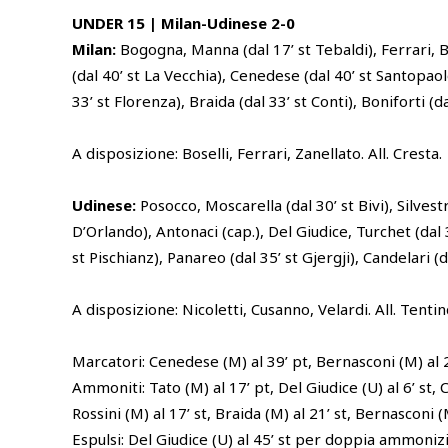
UNDER 15 | Milan-Udinese 2-0
Milan:
Bogogna, Manna (dal 17’ st Tebaldi), Ferrari, Be
(dal 40’ st La Vecchia), Cenedese (dal 40’ st Santopao
33’ st Florenza), Braida (dal 33’ st Conti), Boniforti (d
A disposizione: Boselli, Ferrari, Zanellato. All. Cresta.
Udinese:
Posocco, Moscarella (dal 30’ st Bivi), Silvestr
D’Orlando), Antonaci (cap.), Del Giudice, Turchet (dal 3
st Pischianz), Panareo (dal 35’ st Gjergji), Candelari (
A disposizione: Nicoletti, Cusanno, Velardi. All. Tentin
Marcatori: Cenedese (M) al 39’ pt, Bernasconi (M) al 2
Ammoniti: Tato (M) al 17’ pt, Del Giudice (U) al 6’ st, 
Rossini (M) al 17’ st, Braida (M) al 21’ st, Bernasconi (
Espulsi: Del Giudice (U) al 45’ st per doppia ammoniz