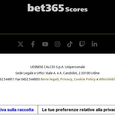
twitter
facebook
youtube
instagram
tiktok
twitch
linkedin
UDINESE CALCIO S.p.A. Unipersonale
Sede Legale e Uffici: Viale A. e A. Candolini, 2 33100 Udine
432 544911 Fax 0432 544933
Note legali
,
Privacy
,
Cookie Policy
e
Whistleb
iva sulla raccolta
Le tue preferenze relative alla priva