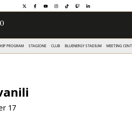
twitter
facebook
youtube
instagram
tiktok
twitch
linkedin
SHIP PROGRAM
STAGIONE
CLUB
BLUENERGY STADIUM
MEETING CENT
vanili
er 17