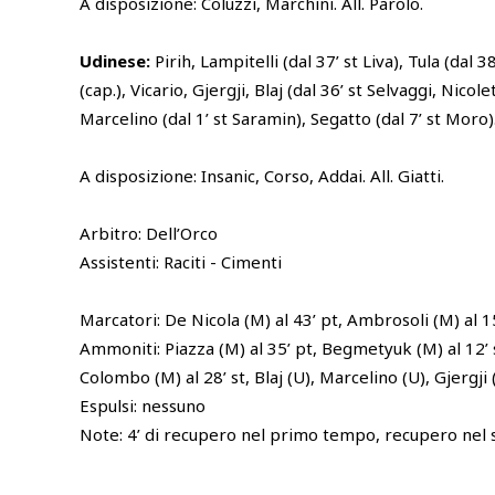
A disposizione: Coluzzi, Marchini. All. Parolo.
Udinese:
Pirih, Lampitelli (dal 37’ st Liva), Tula (dal 3
(cap.), Vicario, Gjergji, Blaj (dal 36’ st Selvaggi, Nicole
Marcelino (dal 1’ st Saramin), Segatto (dal 7’ st Moro)
A disposizione: Insanic, Corso, Addai. All. Giatti.
Arbitro: Dell’Orco
Assistenti: Raciti - Cimenti
Marcatori: De Nicola (M) al 43’ pt, Ambrosoli (M) al 15
Ammoniti: Piazza (M) al 35’ pt, Begmetyuk (M) al 12’ s
Colombo (M) al 28’ st, Blaj (U), Marcelino (U), Gjergji 
Espulsi: nessuno
Note: 4’ di recupero nel primo tempo, recupero nel