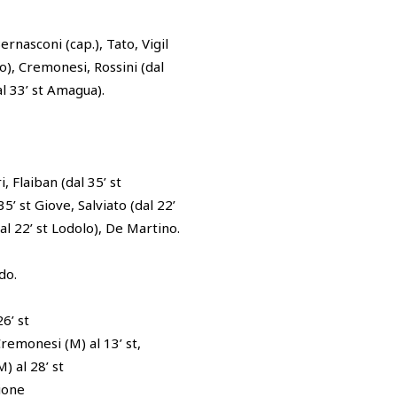
rnasconi (cap.), Tato, Vigil
lo), Cremonesi, Rossini (dal
al 33’ st Amagua).
i, Flaiban (dal 35’ st
5’ st Giove, Salviato (dal 22’
dal 22’ st Lodolo), De Martino.
do.
6’ st
Cremonesi (M) al 13’ st,
M) al 28’ st
ione