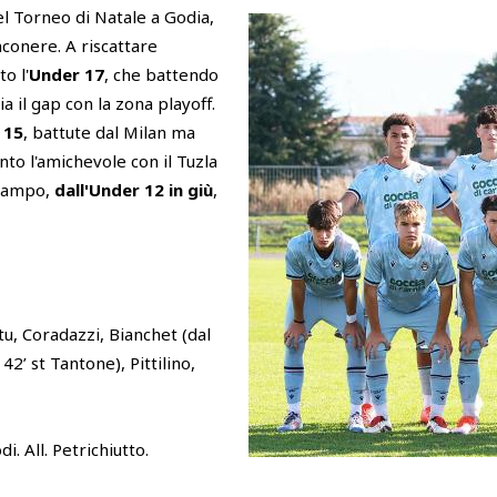
 Torneo di Natale a Godia,
nconere. A riscattare
o l'
Under 17
, che battendo
ia il gap con la zona playoff.
 15
, battute dal Milan ma
nto l'amichevole con il Tuzla
n campo,
dall'Under 12 in giù
,
u, Coradazzi, Bianchet (dal
42’ st Tantone), Pittilino,
i. All. Petrichiutto.