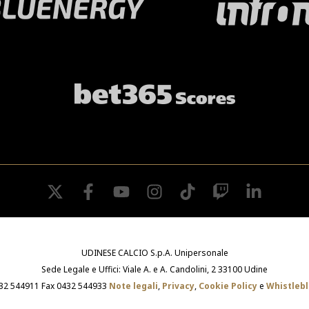
twitter
facebook
youtube
instagram
tiktok
twitch
linkedin
UDINESE CALCIO S.p.A. Unipersonale
Sede Legale e Uffici: Viale A. e A. Candolini, 2 33100 Udine
432 544911 Fax 0432 544933
Note legali
,
Privacy
,
Cookie Policy
e
Whistleb