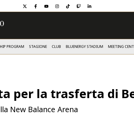
twitter
facebook
youtube
instagram
tiktok
twitch
linkedin
SHIP PROGRAM
STAGIONE
CLUB
BLUENERGY STADIUM
MEETING CENT
ta per la trasferta di
della New Balance Arena