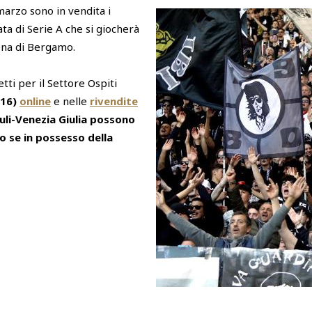
 marzo sono in vendita i
ata di Serie A che si giocherà
ena di Bergamo.
tti per il Settore Ospiti
 16)
online
e nelle
rivendite
iuli-Venezia Giulia possono
lo se in possesso della